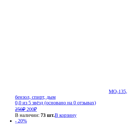
250₽.
MQ-135,
бензол, спирт, дым
0,0 из 5 звёзд (основано на 0 отзывах)
Первоначальная
Текущая
250
₽
200
₽
цена
цена:
В наличии:
73 шт.
В корзину
составляла
200₽.
- 20%
250₽.