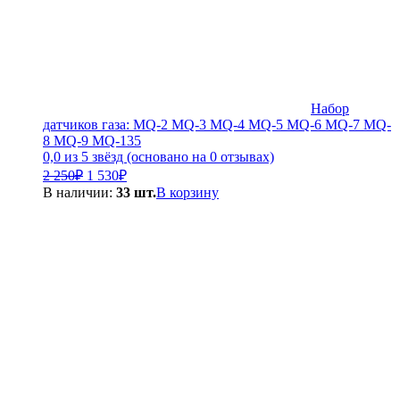
Набор
датчиков газа: MQ-2 MQ-3 MQ-4 MQ-5 MQ-6 MQ-7 MQ-
8 MQ-9 MQ-135
0,0 из 5 звёзд (основано на 0 отзывах)
Первоначальная
Текущая
2 250
₽
1 530
₽
цена
цена:
В наличии:
33 шт.
В корзину
составляла
1
2
530₽.
250₽.