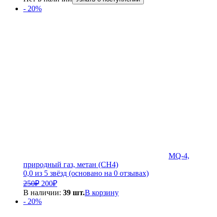
- 20%
MQ-4,
природный газ, метан (CH4)
0,0 из 5 звёзд (основано на 0 отзывах)
Первоначальная
Текущая
250
₽
200
₽
цена
цена:
В наличии:
39 шт.
В корзину
составляла
200₽.
- 20%
250₽.