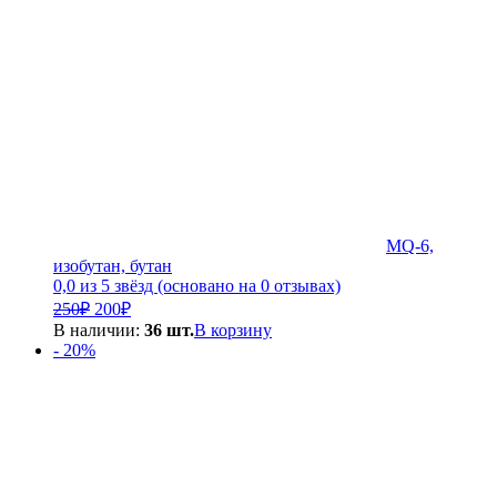
MQ-6,
изобутан, бутан
0,0 из 5 звёзд (основано на 0 отзывах)
Первоначальная
Текущая
250
₽
200
₽
цена
цена:
В наличии:
36 шт.
В корзину
составляла
200₽.
- 20%
250₽.