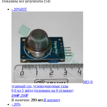
Сортировка:
Показаны все результаты (14)
по
- 20%
HIT
популярности
MQ-9,
угарный газ, углеводородные газы
0,0 из 5 звёзд (основано на 0 отзывах)
Первоначальная
Текущая
250
₽
200
₽
цена
цена:
В наличии:
293 шт.
В корзину
составляла
200₽.
- 20%