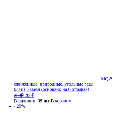
MQ-5,
сжиженные, природные, угольные газы
0,0 из 5 звёзд (основано на 0 отзывах)
Первоначальная
Текущая
250
₽
200
₽
цена
цена:
В наличии:
39 шт.
В корзину
составляла
200₽.
- 20%
250₽.