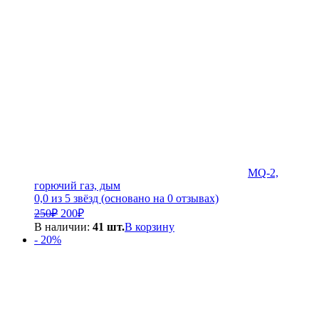
MQ-2,
горючий газ, дым
0,0 из 5 звёзд (основано на 0 отзывах)
Первоначальная
Текущая
250
₽
200
₽
цена
цена:
В наличии:
41 шт.
В корзину
составляла
200₽.
- 20%
250₽.