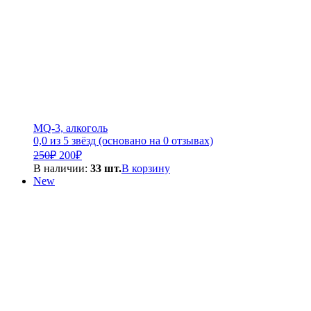
MQ-3, алкоголь
0,0 из 5 звёзд (основано на 0 отзывах)
Первоначальная
Текущая
250
₽
200
₽
цена
цена:
В наличии:
33 шт.
В корзину
составляла
200₽.
New
250₽.