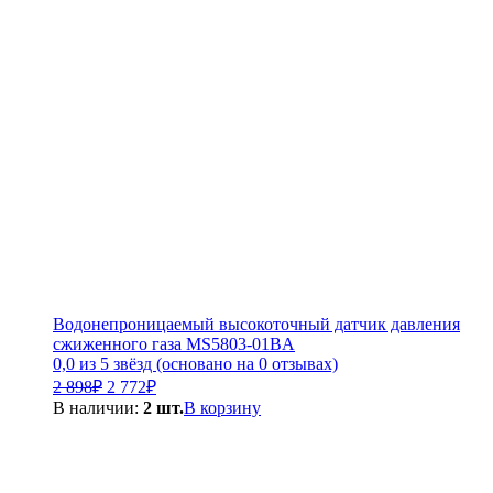
Водонепроницаемый высокоточный датчик давления
сжиженного газа MS5803-01BA
0,0 из 5 звёзд (основано на 0 отзывах)
Первоначальная
Текущая
2 898
₽
2 772
₽
цена
цена:
В наличии:
2 шт.
В корзину
составляла
2
2
772₽.
898₽.