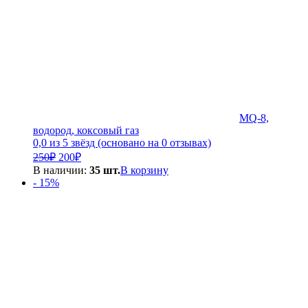
MQ-8,
водород, коксовый газ
0,0 из 5 звёзд (основано на 0 отзывах)
Первоначальная
Текущая
250
₽
200
₽
цена
цена:
В наличии:
35 шт.
В корзину
составляла
200₽.
- 15%
250₽.