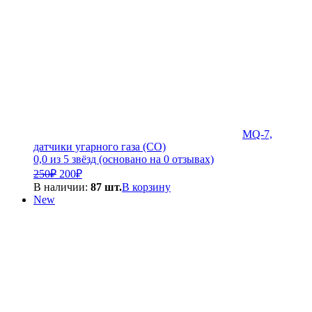
MQ-7,
датчики угарного газа (CO)
0,0 из 5 звёзд (основано на 0 отзывах)
Первоначальная
Текущая
250
₽
200
₽
цена
цена:
В наличии:
87 шт.
В корзину
составляла
200₽.
New
250₽.