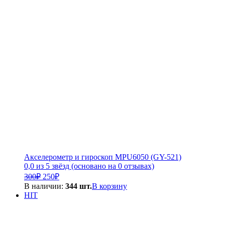
Акселерометр и гироскоп MPU6050 (GY-521)
0,0 из 5 звёзд (основано на 0 отзывах)
Первоначальная
Текущая
300
₽
250
₽
цена
цена:
В наличии:
344 шт.
В корзину
составляла
250₽.
HIT
300₽.