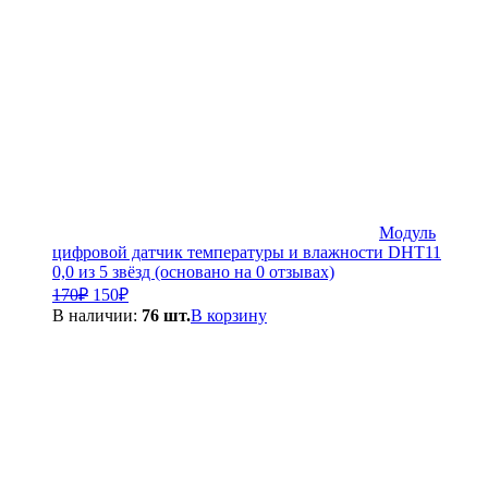
Модуль
цифровой датчик температуры и влажности DHT11
0,0 из 5 звёзд (основано на 0 отзывах)
Первоначальная
Текущая
170
₽
150
₽
цена
цена:
В наличии:
76 шт.
В корзину
составляла
150₽.
170₽.