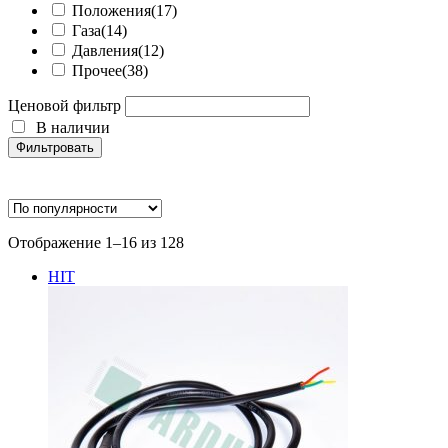
Положения
(17)
Газа
(14)
Давления
(12)
Прочее
(38)
Ценовой фильтр
В наличии
Фильтровать
Категории товаров
Сортировка:
Отображение 1–16 из 128
Климатические
(29)
по
Тактильные
(16)
HIT
популярности
Света и цвета
(18)
Пространства
(26)
Положения
(17)
Газа
(14)
Давления
(12)
Прочее
(38)
В наличии
Фильтровать