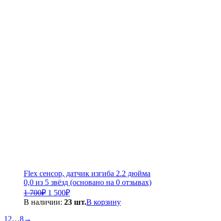
Flex сенсор, датчик изгиба 2.2 дюйма
0,0 из 5 звёзд (основано на 0 отзывах)
Первоначальная
Текущая
1 700
₽
1 500
₽
цена
цена:
В наличии:
23 шт.
В корзину
составляла
1
1
1
2
…
8
→
500₽.