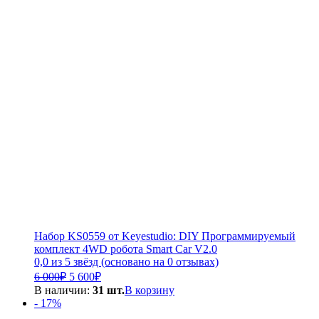
Набор KS0559 от Keyestudio: DIY Программируемый
комплект 4WD робота Smart Car V2.0
0,0 из 5 звёзд (основано на 0 отзывах)
Первоначальная
Текущая
6 000
₽
5 600
₽
цена
цена:
В наличии:
31 шт.
В корзину
составляла
5
- 17%
6
600₽.