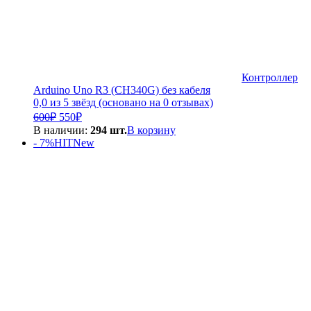
Контроллер
Arduino Uno R3 (CH340G) без кабеля
0,0 из 5 звёзд (основано на 0 отзывах)
Первоначальная
Текущая
600
₽
550
₽
цена
цена:
В наличии:
294 шт.
В корзину
составляла
550₽.
- 7%
HIT
New
600₽.