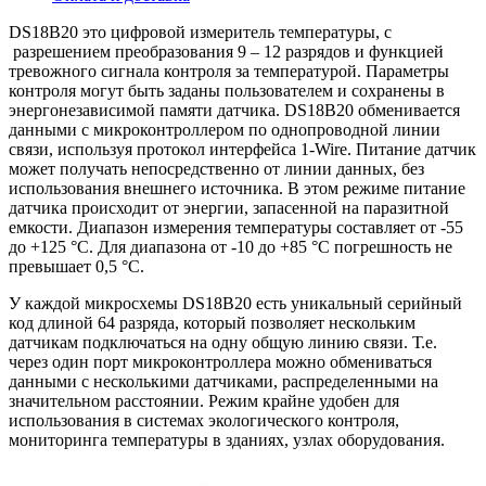
DS18B20 это цифровой измеритель температуры, с
разрешением преобразования 9 – 12 разрядов и функцией
тревожного сигнала контроля за температурой. Параметры
контроля могут быть заданы пользователем и сохранены в
энергонезависимой памяти датчика.
DS18B20 обменивается
данными с микроконтроллером по однопроводной линии
связи, используя протокол интерфейса 1-Wire.
Питание датчик
может получать непосредственно от линии данных, без
использования внешнего источника. В этом режиме питание
датчика происходит от энергии, запасенной на паразитной
емкости.
Диапазон измерения температуры составляет от -55
до +125 °C. Для диапазона от -10 до +85 °C погрешность не
превышает 0,5 °C.
У каждой микросхемы DS18B20 есть уникальный серийный
код длиной 64 разряда, который позволяет нескольким
датчикам подключаться на одну общую линию связи. Т.е.
через один порт микроконтроллера можно обмениваться
данными с несколькими датчиками, распределенными на
значительном расстоянии. Режим крайне удобен для
использования в системах экологического контроля,
мониторинга температуры в зданиях, узлах оборудования.