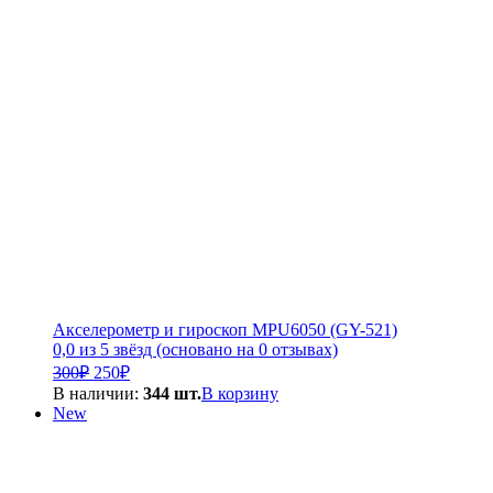
000₽.
Акселерометр и гироскоп MPU6050 (GY-521)
0,0 из 5 звёзд (основано на 0 отзывах)
Первоначальная
Текущая
300
₽
250
₽
цена
цена:
В наличии:
344 шт.
В корзину
составляла
250₽.
New
300₽.