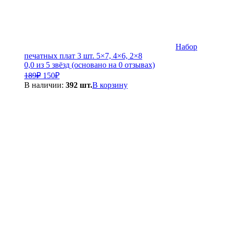
Набор
печатных плат 3 шт. 5×7, 4×6, 2×8
0,0 из 5 звёзд (основано на 0 отзывах)
Первоначальная
Текущая
189
₽
150
₽
цена
цена:
В наличии:
392 шт.
В корзину
составляла
150₽.
189₽.