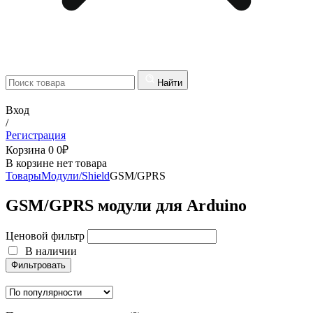
Найти
Вход
/
Регистрация
Корзина
0
0
₽
В корзине нет товара
Товары
Модули/Shield
GSM/GPRS
GSM/GPRS модули для Arduino
Ценовой фильтр
В наличии
Фильтровать
В наличии
Фильтровать