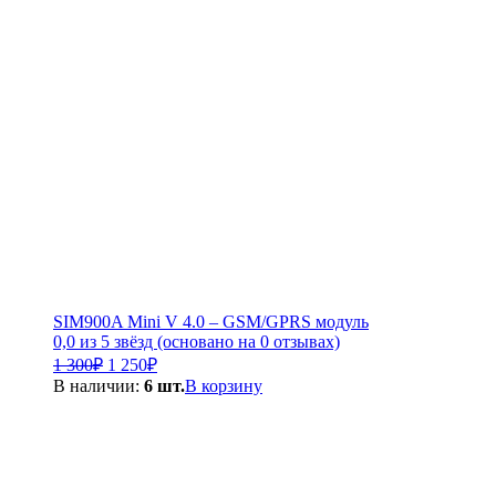
SIM900A Mini V 4.0 – GSM/GPRS модуль
0,0 из 5 звёзд (основано на 0 отзывах)
Первоначальная
Текущая
1 300
₽
1 250
₽
цена
цена:
В наличии:
6 шт.
В корзину
составляла
1
1
250₽.
300₽.