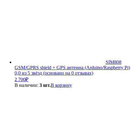
SIM808
GSM/GPRS shield + GPS антенна (Arduino/Raspberry Pi)
0,0 из 5 звёзд (основано на 0 отзывах)
2 700
₽
В наличии:
3 шт.
В корзину