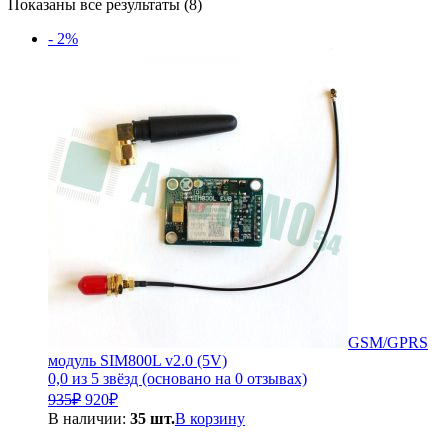
Сортировка:
Показаны все результаты (8)
по
- 2%
популярности
GSM/GPRS
модуль SIM800L v2.0 (5V)
0,0 из 5 звёзд (основано на 0 отзывах)
Первоначальная
Текущая
935
₽
920
₽
цена
цена:
В наличии:
35 шт.
В корзину
составляла
920₽.