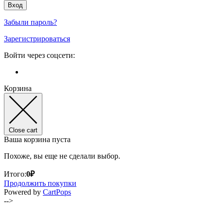
Забыли пароль?
Зарегистрироваться
Войти через соцсети:
Корзина
Close cart
Ваша корзина пуста
Похоже, вы еще не сделали выбор.
Итого:
0
₽
Продолжить покупки
(opens
Powered by
CartPops
in
-->
a
new