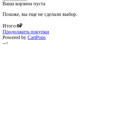
Ваша корзина пуста
Похоже, вы еще не сделали выбор.
Итого:
0
₽
Продолжить покупки
(opens
Powered by
CartPops
in
-->
a
new
tab)