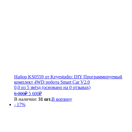
Набор KS0559 от Keyestudio: DIY Программируемый
комплект 4WD робота Smart Car V2.0
0,0 из 5 звёзд (основано на 0 отзывах)
Первоначальная
Текущая
6 000
₽
5 600
₽
цена
цена:
В наличии:
31 шт.
В корзину
составляла
5
- 17%
6
600₽.
000₽.