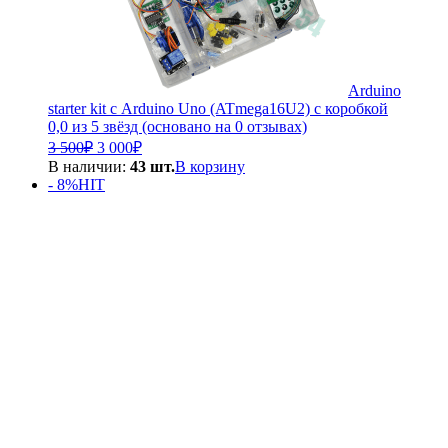
Arduino
starter kit с Arduino Uno (ATmega16U2) с коробкой
0,0 из 5 звёзд (основано на 0 отзывах)
Первоначальная
Текущая
3 500
₽
3 000
₽
цена
цена:
В наличии:
43 шт.
В корзину
составляла
3
- 8%
HIT
3
000₽.
500₽.