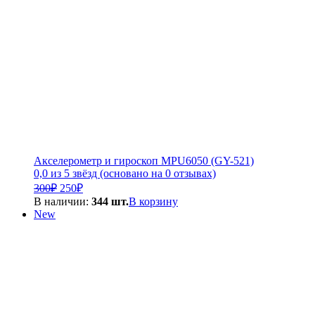
Акселерометр и гироскоп MPU6050 (GY-521)
0,0 из 5 звёзд (основано на 0 отзывах)
Первоначальная
Текущая
300
₽
250
₽
цена
цена:
В наличии:
344 шт.
В корзину
составляла
250₽.
New
300₽.