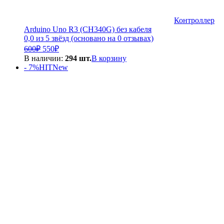
Контроллер
Arduino Uno R3 (CH340G) без кабеля
0,0 из 5 звёзд (основано на 0 отзывах)
Первоначальная
Текущая
600
₽
550
₽
цена
цена:
В наличии:
294 шт.
В корзину
составляла
550₽.
- 7%
HIT
New
600₽.