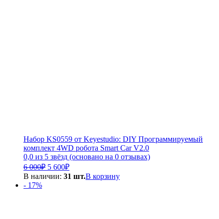
Набор KS0559 от Keyestudio: DIY Программируемый
комплект 4WD робота Smart Car V2.0
0,0 из 5 звёзд (основано на 0 отзывах)
Первоначальная
Текущая
6 000
₽
5 600
₽
цена
цена:
В наличии:
31 шт.
В корзину
составляла
5
- 17%
6
600₽.
000₽.