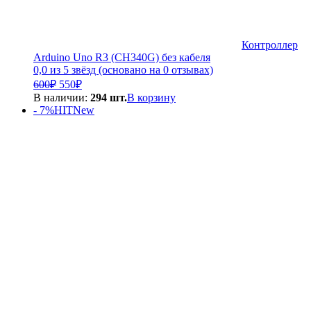
Контроллер
Arduino Uno R3 (CH340G) без кабеля
0,0 из 5 звёзд (основано на 0 отзывах)
Первоначальная
Текущая
600
₽
550
₽
цена
цена:
В наличии:
294 шт.
В корзину
составляла
550₽.
- 7%
HIT
New
600₽.