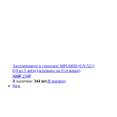
Акселерометр и гироскоп MPU6050 (GY-521)
0,0 из 5 звёзд (основано на 0 отзывах)
Первоначальная
Текущая
300
₽
250
₽
цена
цена:
В наличии:
344 шт.
В корзину
составляла
250₽.
New
300₽.