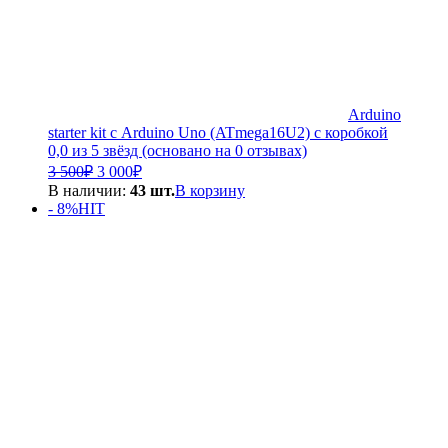
Arduino
starter kit с Arduino Uno (ATmega16U2) с коробкой
0,0 из 5 звёзд (основано на 0 отзывах)
Первоначальная
Текущая
3 500
₽
3 000
₽
цена
цена:
В наличии:
43 шт.
В корзину
составляла
3
- 8%
HIT
3
000₽.
500₽.