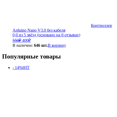
Контроллер
Arduino Nano V3.0 без кабеля
0,0 из 5 звёзд (основано на 0 отзывах)
Первоначальная
Текущая
550
₽
400
₽
цена
цена:
В наличии:
646 шт.
В корзину
составляла
400₽.
550₽.
Популярные товары
- 14%
HIT