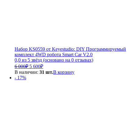
Набор KS0559 от Keyestudio: DIY Программируемый
комплект 4WD робота Smart Car V2.0
0,0 из 5 звёзд (основано на 0 отзывах)
Первоначальная
Текущая
6 000
₽
5 600
₽
цена
цена:
В наличии:
31 шт.
В корзину
составляла
5
- 17%
6
600₽.
000₽.