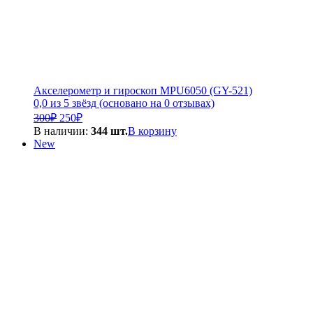
Акселерометр и гироскоп MPU6050 (GY-521)
0,0 из 5 звёзд (основано на 0 отзывах)
Первоначальная
Текущая
300
₽
250
₽
цена
цена:
В наличии:
344 шт.
В корзину
составляла
250₽.
New
300₽.