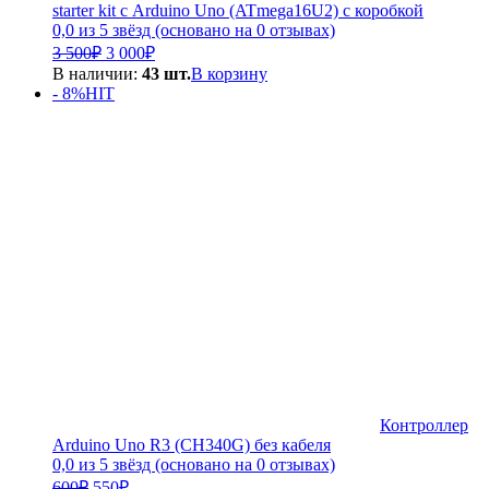
starter kit с Arduino Uno (ATmega16U2) с коробкой
0,0 из 5 звёзд (основано на 0 отзывах)
Первоначальная
Текущая
3 500
₽
3 000
₽
цена
цена:
В наличии:
43 шт.
В корзину
составляла
3
- 8%
HIT
3
000₽.
500₽.
Контроллер
Arduino Uno R3 (CH340G) без кабеля
0,0 из 5 звёзд (основано на 0 отзывах)
Первоначальная
Текущая
600
₽
550
₽