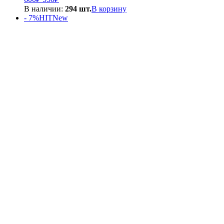
цена
цена:
В наличии:
294 шт.
В корзину
составляла
550₽.
- 7%
HIT
New
600₽.