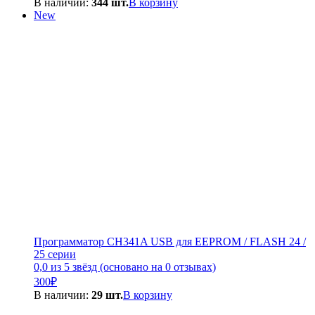
В наличии:
344 шт.
В корзину
составляла
250₽.
New
300₽.
Программатор CH341A USB для EEPROM / FLASH 24 /
25 серии
0,0 из 5 звёзд (основано на 0 отзывах)
300
₽
В наличии:
29 шт.
В корзину