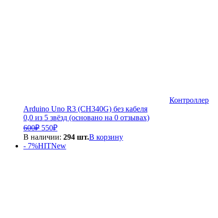
Контроллер
Arduino Uno R3 (CH340G) без кабеля
0,0 из 5 звёзд (основано на 0 отзывах)
Первоначальная
Текущая
600
₽
550
₽
цена
цена:
В наличии:
294 шт.
В корзину
составляла
550₽.
- 7%
HIT
New
600₽.