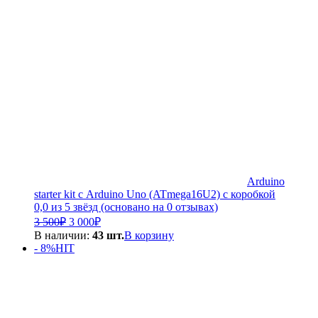
Arduino
starter kit с Arduino Uno (ATmega16U2) с коробкой
0,0 из 5 звёзд (основано на 0 отзывах)
Первоначальная
Текущая
3 500
₽
3 000
₽
цена
цена:
В наличии:
43 шт.
В корзину
составляла
3
- 8%
HIT
3
000₽.
500₽.