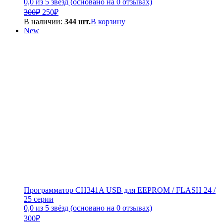
0,0 из 5 звёзд (основано на 0 отзывах)
Первоначальная
Текущая
300
₽
250
₽
цена
цена:
В наличии:
344 шт.
В корзину
составляла
250₽.
New
300₽.
Программатор CH341A USB для EEPROM / FLASH 24 /
25 серии
0,0 из 5 звёзд (основано на 0 отзывах)
300
₽