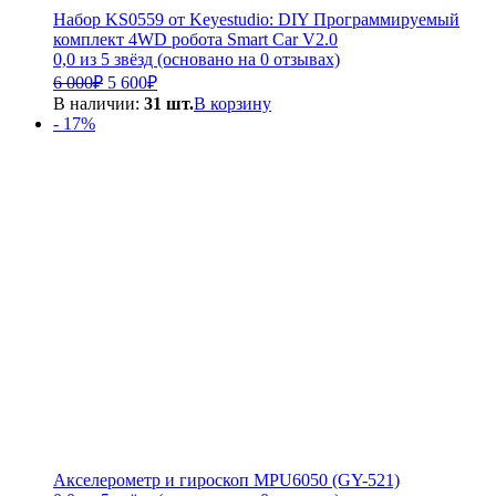
Набор KS0559 от Keyestudio: DIY Программируемый
комплект 4WD робота Smart Car V2.0
0,0 из 5 звёзд (основано на 0 отзывах)
Первоначальная
Текущая
6 000
₽
5 600
₽
цена
цена:
В наличии:
31 шт.
В корзину
составляла
5
- 17%
6
600₽.
000₽.
Акселерометр и гироскоп MPU6050 (GY-521)