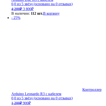
0,0 из 5 звёзд (основано на 0 отзывах)
Первоначальная
Текущая
4 200
₽
3 800
₽
цена
цена:
В наличии:
112 шт.
В корзину
составляла
3
- 25%
4
800₽.
200₽.
Контроллер
Arduino Leonardo R3 с кабелем
0,0 из 5 звёзд (основано на 0 отзывах)
Первоначальная
Текущая
1 200
₽
900
₽