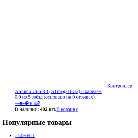
300₽.
Контроллер
Arduino Uno R3 (ATmega16U2) с кабелем
0,0 из 5 звёзд (основано на 0 отзывах)
Первоначальная
Текущая
1 000
₽
850
₽
цена
цена:
В наличии:
402 шт.
В корзину
составляла
850₽.
1
Популярные товары
000₽.
- 14%
HIT