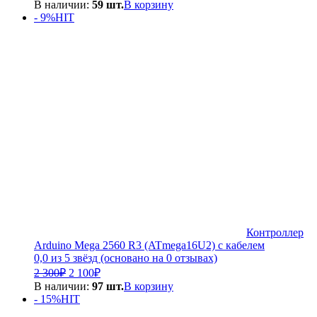
цена
цена:
В наличии:
59 шт.
В корзину
составляла
900₽.
- 9%
HIT
1
200₽.
Контроллер
Arduino Mega 2560 R3 (ATmega16U2) с кабелем
0,0 из 5 звёзд (основано на 0 отзывах)
Первоначальная
Текущая
2 300
₽
2 100
₽
цена
цена:
В наличии:
97 шт.
В корзину
составляла
2
- 15%
HIT
2
100₽.