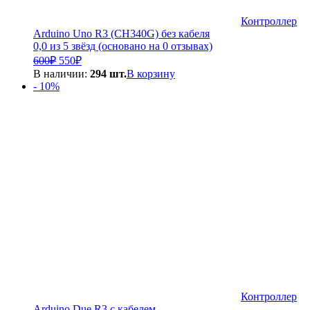
Контроллер
Arduino Uno R3 (CH340G) без кабеля
0,0 из 5 звёзд (основано на 0 отзывах)
Первоначальная
Текущая
600
₽
550
₽
цена
цена:
В наличии:
294 шт.
В корзину
составляла
550₽.
- 10%
600₽.
Контроллер
Arduino Due R3 с кабелем