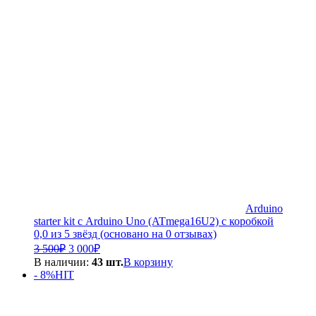
Arduino
starter kit с Arduino Uno (ATmega16U2) с коробкой
0,0 из 5 звёзд (основано на 0 отзывах)
Первоначальная
Текущая
3 500
₽
3 000
₽
цена
цена:
В наличии:
43 шт.
В корзину
составляла
3
- 8%
HIT
3
000₽.
500₽.