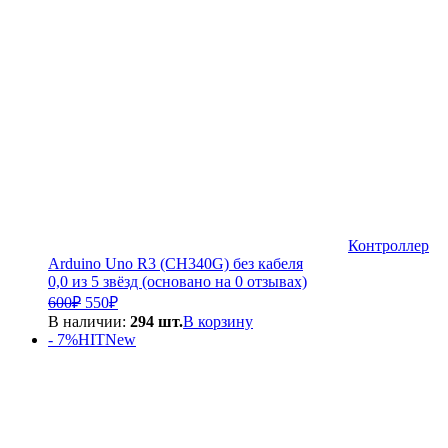
Контроллер
Arduino Uno R3 (CH340G) без кабеля
0,0 из 5 звёзд (основано на 0 отзывах)
Первоначальная
Текущая
600
₽
550
₽
цена
цена:
В наличии:
294 шт.
В корзину
составляла
550₽.
- 7%
HIT
New
600₽.