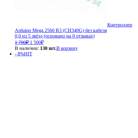
Контроллер
Arduino Mega 2560 R3 (CH340G) без кабеля
0,0 из 5 звёзд (основано на 0 отзывах)
Первоначальная
Текущая
1 700
₽
1 500
₽
цена
цена:
В наличии:
130 шт.
В корзину
составляла
1
- 8%
HIT
1
500₽.
700₽.