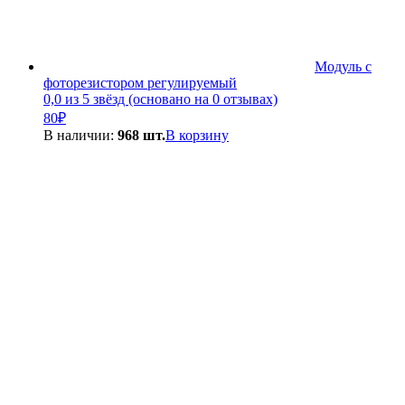
Модуль с
фоторезистором регулируемый
0,0 из 5 звёзд (основано на 0 отзывах)
80
₽
В наличии:
968 шт.
В корзину