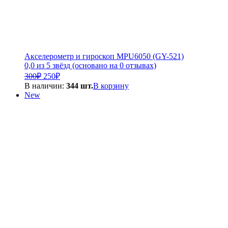
Акселерометр и гироскоп MPU6050 (GY-521)
0,0 из 5 звёзд (основано на 0 отзывах)
Первоначальная
Текущая
300
₽
250
₽
цена
цена:
В наличии:
344 шт.
В корзину
составляла
250₽.
New
300₽.