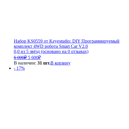
Набор KS0559 от Keyestudio: DIY Программируемый
комплект 4WD робота Smart Car V2.0
0,0 из 5 звёзд (основано на 0 отзывах)
Первоначальная
Текущая
6 000
₽
5 600
₽
цена
цена:
В наличии:
31 шт.
В корзину
составляла
5
- 17%
6
600₽.
000₽.