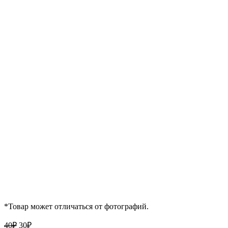
*Товар может отличаться от фотографий.
Первоначальная
Текущая
40
₽
30
₽