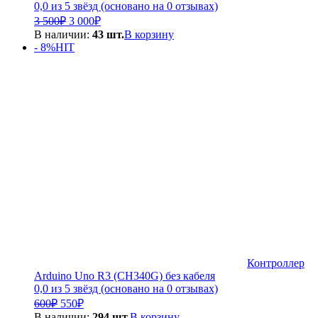
0,0 из 5 звёзд (основано на 0 отзывах)
Первоначальная
Текущая
3 500
₽
3 000
₽
цена
цена:
В наличии:
43 шт.
В корзину
составляла
3
- 8%
HIT
3
000₽.
500₽.
Контроллер
Arduino Uno R3 (CH340G) без кабеля
0,0 из 5 звёзд (основано на 0 отзывах)
Первоначальная
Текущая
600
₽
550
₽
цена
цена:
В наличии:
294 шт.
В корзину