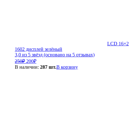
LCD 16×2
1602 дисплей зелёный
3,0 из 5 звёзд (основано на 5 отзывах)
Первоначальная
Текущая
250
₽
200
₽
цена
цена:
В наличии:
287 шт.
В корзину
составляла
200₽.
250₽.