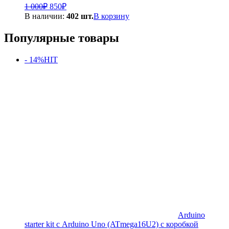
Первоначальная
Текущая
1 000
₽
850
₽
цена
цена:
В наличии:
402 шт.
В корзину
составляла
850₽.
1
Популярные товары
000₽.
- 14%
HIT
Arduino
starter kit с Arduino Uno (ATmega16U2) с коробкой