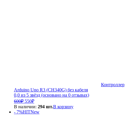
3
000₽.
500₽.
Контроллер
Arduino Uno R3 (CH340G) без кабеля
0,0 из 5 звёзд (основано на 0 отзывах)
Первоначальная
Текущая
600
₽
550
₽
цена
цена:
В наличии:
294 шт.
В корзину
составляла
550₽.
- 7%
HIT
New
600₽.