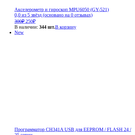
Акселерометр и гироскоп MPU6050 (GY-521)
0,0 из 5 звёзд (основано на 0 отзывах)
Первоначальная
Текущая
300
₽
250
₽
цена
цена:
В наличии:
344 шт.
В корзину
составляла
250₽.
New
300₽.
Программатор CH341A USB для EEPROM / FLASH 24 /
25 серии