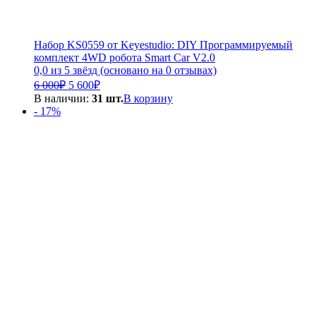
Набор KS0559 от Keyestudio: DIY Программируемый
комплект 4WD робота Smart Car V2.0
0,0 из 5 звёзд (основано на 0 отзывах)
Первоначальная
Текущая
6 000
₽
5 600
₽
цена
цена:
В наличии:
31 шт.
В корзину
составляла
5
- 17%
6
600₽.
000₽.