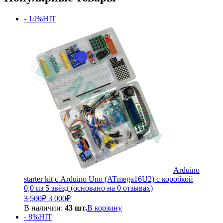
- 14%
HIT
Arduino
starter kit с Arduino Uno (ATmega16U2) с коробкой
0,0 из 5 звёзд (основано на 0 отзывах)
Первоначальная
Текущая
3 500
₽
3 000
₽
цена
цена:
В наличии:
43 шт.
В корзину
составляла
3
- 8%
HIT