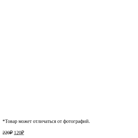
*Товар может отличаться от фотографий.
Первоначальная
Текущая
220
₽
120
₽
цена
цена: