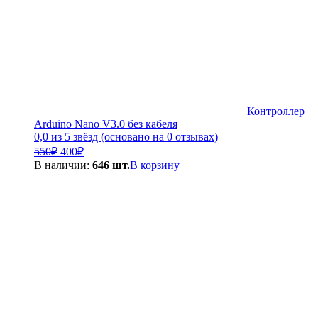
Контроллер
Arduino Nano V3.0 без кабеля
0,0 из 5 звёзд (основано на 0 отзывах)
Первоначальная
Текущая
550
₽
400
₽
цена
цена:
В наличии:
646 шт.
В корзину
составляла
400₽.
550₽.