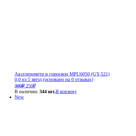
Акселерометр и гироскоп MPU6050 (GY-521)
0,0 из 5 звёзд (основано на 0 отзывах)
Первоначальная
Текущая
300
₽
250
₽
цена
цена:
В наличии:
344 шт.
В корзину
составляла
250₽.
New
300₽.