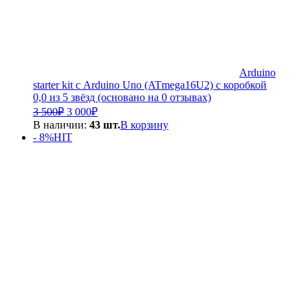
Arduino
starter kit с Arduino Uno (ATmega16U2) с коробкой
0,0 из 5 звёзд (основано на 0 отзывах)
Первоначальная
Текущая
3 500
₽
3 000
₽
цена
цена:
В наличии:
43 шт.
В корзину
составляла
3
- 8%
HIT
3
000₽.
500₽.