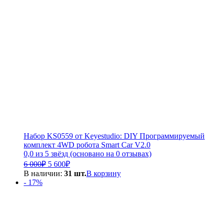
Набор KS0559 от Keyestudio: DIY Программируемый
комплект 4WD робота Smart Car V2.0
0,0 из 5 звёзд (основано на 0 отзывах)
Первоначальная
Текущая
6 000
₽
5 600
₽
цена
цена:
В наличии:
31 шт.
В корзину
составляла
5
- 17%
6
600₽.
000₽.