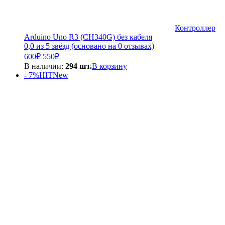
Контроллер
Arduino Uno R3 (CH340G) без кабеля
0,0 из 5 звёзд (основано на 0 отзывах)
Первоначальная
Текущая
600
₽
550
₽
цена
цена:
В наличии:
294 шт.
В корзину
составляла
550₽.
- 7%
HIT
New
600₽.