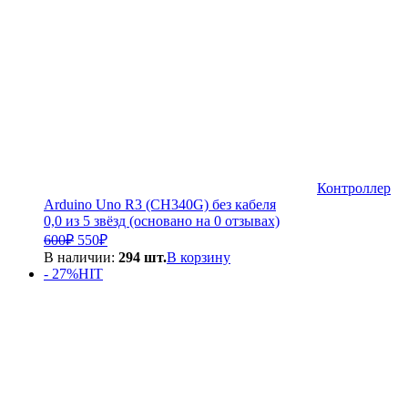
Контроллер
Arduino Uno R3 (CH340G) без кабеля
0,0 из 5 звёзд (основано на 0 отзывах)
Первоначальная
Текущая
600
₽
550
₽
цена
цена:
В наличии:
294 шт.
В корзину
составляла
550₽.
- 27%
HIT
600₽.