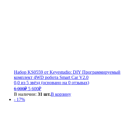
Набор KS0559 от Keyestudio: DIY Программируемый
комплект 4WD робота Smart Car V2.0
0,0 из 5 звёзд (основано на 0 отзывах)
Первоначальная
Текущая
6 000
₽
5 600
₽
цена
цена:
В наличии:
31 шт.
В корзину
составляла
5
- 17%
6
600₽.
000₽.