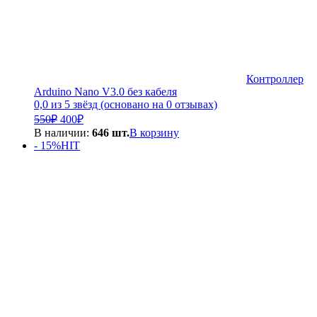
Контроллер
Arduino Nano V3.0 без кабеля
0,0 из 5 звёзд (основано на 0 отзывах)
Первоначальная
Текущая
550
₽
400
₽
цена
цена:
В наличии:
646 шт.
В корзину
составляла
400₽.
- 15%
HIT
550₽.