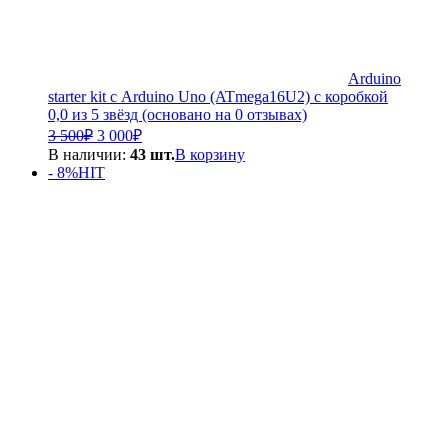
Arduino
starter kit с Arduino Uno (ATmega16U2) с коробкой
0,0 из 5 звёзд (основано на 0 отзывах)
Первоначальная
Текущая
3 500
₽
3 000
₽
цена
цена:
В наличии:
43 шт.
В корзину
составляла
3
- 8%
HIT
3
000₽.
500₽.