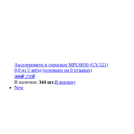
Акселерометр и гироскоп MPU6050 (GY-521)
0,0 из 5 звёзд (основано на 0 отзывах)
Первоначальная
Текущая
300
₽
250
₽
цена
цена:
В наличии:
344 шт.
В корзину
составляла
250₽.
New
300₽.