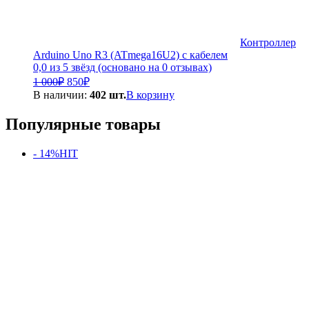
Контроллер
Arduino Uno R3 (ATmega16U2) с кабелем
0,0 из 5 звёзд (основано на 0 отзывах)
Первоначальная
Текущая
1 000
₽
850
₽
цена
цена:
В наличии:
402 шт.
В корзину
составляла
850₽.
1
Популярные товары
000₽.
- 14%
HIT