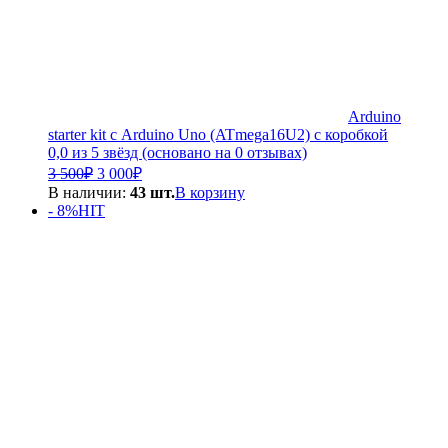
Arduino
starter kit с Arduino Uno (ATmega16U2) с коробкой
0,0 из 5 звёзд (основано на 0 отзывах)
Первоначальная
Текущая
3 500
₽
3 000
₽
цена
цена:
В наличии:
43 шт.
В корзину
составляла
3
- 8%
HIT
3
000₽.
500₽.