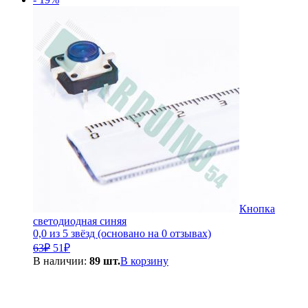
Кнопка
светодиодная синяя
0,0 из 5 звёзд (основано на 0 отзывах)
Первоначальная
Текущая
63
₽
51
₽
цена
цена:
В наличии:
89 шт.
В корзину
составляла
51₽.
63₽.