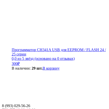
Программатор CH341A USB для EEPROM / FLASH 24 /
25 серии
0,0 из 5 звёзд (основано на 0 отзывах)
300
₽
В наличии:
29 шт.
В корзину
8 (993) 029-56-26