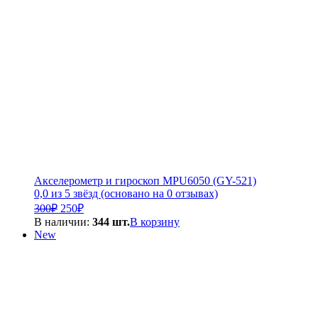
Акселерометр и гироскоп MPU6050 (GY-521)
0,0 из 5 звёзд (основано на 0 отзывах)
Первоначальная
Текущая
300
₽
250
₽
цена
цена:
В наличии:
344 шт.
В корзину
составляла
250₽.
New
300₽.