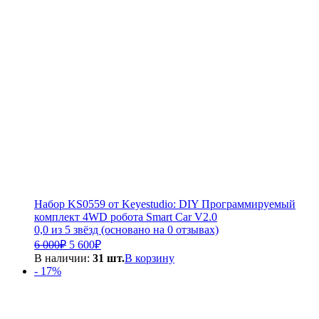
Набор KS0559 от Keyestudio: DIY Программируемый
комплект 4WD робота Smart Car V2.0
0,0 из 5 звёзд (основано на 0 отзывах)
Первоначальная
Текущая
6 000
₽
5 600
₽
цена
цена:
В наличии:
31 шт.
В корзину
составляла
5
- 17%
6
600₽.
000₽.