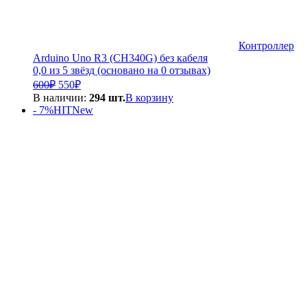
Контроллер
Arduino Uno R3 (CH340G) без кабеля
0,0 из 5 звёзд (основано на 0 отзывах)
Первоначальная
Текущая
600
₽
550
₽
цена
цена:
В наличии:
294 шт.
В корзину
составляла
550₽.
- 7%
HIT
New
600₽.