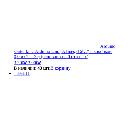
Arduino
starter kit с Arduino Uno (ATmega16U2) с коробкой
0,0 из 5 звёзд (основано на 0 отзывах)
Первоначальная
Текущая
3 500
₽
3 000
₽
цена
цена:
В наличии:
43 шт.
В корзину
составляла
3
- 8%
HIT
3
000₽.
500₽.