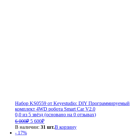
Набор KS0559 от Keyestudio: DIY Программируемый
комплект 4WD робота Smart Car V2.0
0,0 из 5 звёзд (основано на 0 отзывах)
Первоначальная
Текущая
6 000
₽
5 600
₽
цена
цена:
В наличии:
31 шт.
В корзину
составляла
5
- 17%
6
600₽.