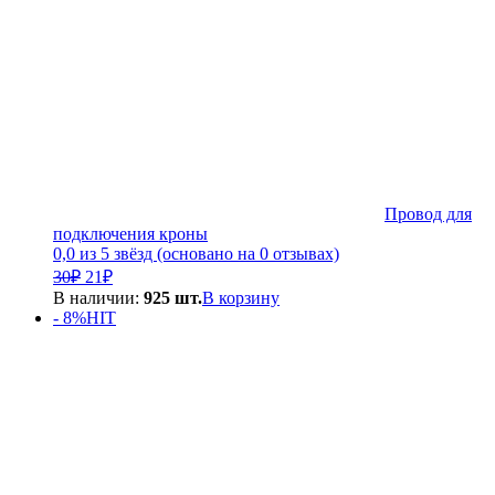
Провод для
подключения кроны
0,0 из 5 звёзд (основано на 0 отзывах)
Первоначальная
Текущая
30
₽
21
₽
цена
цена:
В наличии:
925 шт.
В корзину
составляла
21₽.
- 8%
HIT
30₽.