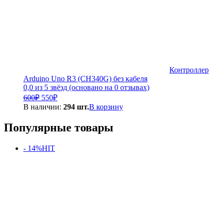
Контроллер
Arduino Uno R3 (CH340G) без кабеля
0,0 из 5 звёзд (основано на 0 отзывах)
Первоначальная
Текущая
600
₽
550
₽
цена
цена:
В наличии:
294 шт.
В корзину
составляла
550₽.
600₽.
Популярные товары
- 14%
HIT