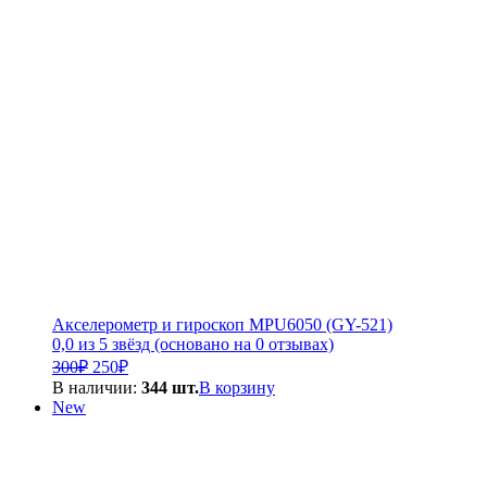
000₽.
Акселерометр и гироскоп MPU6050 (GY-521)
0,0 из 5 звёзд (основано на 0 отзывах)
Первоначальная
Текущая
300
₽
250
₽
цена
цена:
В наличии:
344 шт.
В корзину
составляла
250₽.
New
300₽.