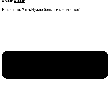
4 500
₽
4 000
₽
цена
цена:
составляла
4
В наличии:
7 шт.
Нужно большее количество?
4
000₽.
500₽.