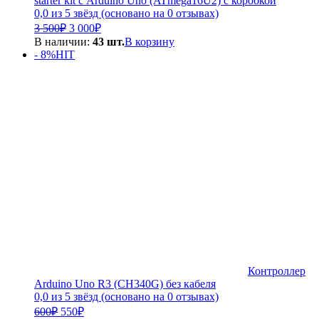
starter kit с Arduino Uno (ATmega16U2) с коробкой
0,0 из 5 звёзд (основано на 0 отзывах)
Первоначальная
Текущая
3 500
₽
3 000
₽
цена
цена:
В наличии:
43 шт.
В корзину
составляла
3
- 8%
HIT
3
000₽.
500₽.
Контроллер
Arduino Uno R3 (CH340G) без кабеля
0,0 из 5 звёзд (основано на 0 отзывах)
Первоначальная
Текущая
600
₽
550
₽