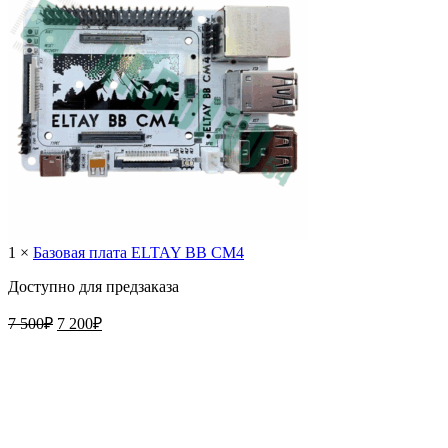
1 ×
Базовая плата ELTAY BB CM4
Доступно для предзаказа
Первоначальная
Текущая
7 500
₽
7 200
₽
цена
цена:
составляла
7
7
200₽.
500₽.