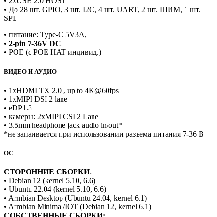
• 2хUSB 2.0 HOST
• До 28 шт. GPIO, 3 шт. I2C, 4 шт. UART, 2 шт. ШИМ, 1 шт.
SPI.
• питание: Type-C 5V3A,
•
2-pin 7-36V DC
,
• POE (с POE HAT индивид.)
ВИДЕО И АУДИО
• 1хHDMI TX 2.0 , up to 4K@60fps
• 1хMIPI DSI 2 lane
• eDP1.3
• камеры: 2хMIPI CSI 2 Lane
• 3.5mm headphone jack audio in/out*
*не запаивается при использовании разъема питания 7-36 В
ОС
СТОРОННИЕ СБОРКИ
:
• Debian 12 (kernel 5.10, 6.6)
• Ubuntu 22.04 (kernel 5.10, 6.6)
• Armbian Desktop (Ubuntu 24.04, kernel 6.1)
• Armbian Minimal/IOT (Debian 12, kernel 6.1)
СОБСТВЕННЫЕ СБОРКИ: