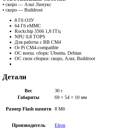
• скоро — Альт Линукс
• скоро — Buildroot
8 Гб ОЗУ
64 Гб eMMC
Rockchip 3566 1,8 ГГц
NPU 0,8 TOPS
Для работы с BB CM4
Or Pi CM4-соmpatible
ОС внеш. сборк: Ubuntu, Debian
ОС свои сборки: скоро, Альт, Buildroot
Детали
Вес
30 г
Габариты
69 × 54 × 10 мм
Размер Flash памяти
8 Mб
Производитель
Elron