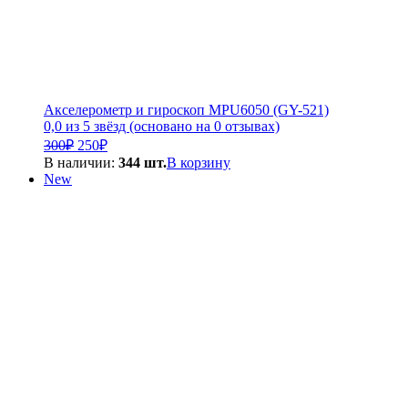
Акселерометр и гироскоп MPU6050 (GY-521)
0,0 из 5 звёзд (основано на 0 отзывах)
Первоначальная
Текущая
300
₽
250
₽
цена
цена:
В наличии:
344 шт.
В корзину
составляла
250₽.
New
300₽.