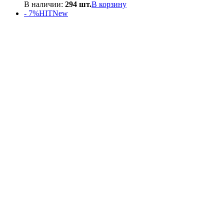
цена
цена:
В наличии:
294 шт.
В корзину
составляла
550₽.
- 7%
HIT
New
600₽.