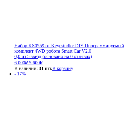
Набор KS0559 от Keyestudio: DIY Программируемый
комплект 4WD робота Smart Car V2.0
0,0 из 5 звёзд (основано на 0 отзывах)
Первоначальная
Текущая
6 000
₽
5 600
₽
цена
цена:
В наличии:
31 шт.
В корзину
составляла
5
- 17%
6
600₽.
000₽.