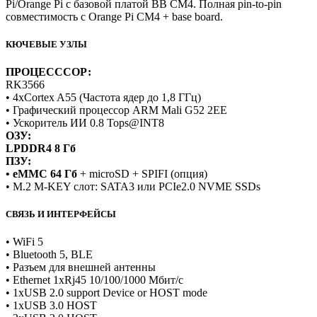
Pi/Orange Pi с базовой платой BB CM4. Полная pin-to-pin
совместимость с Orange Pi CM4 + base board.
КЮЧЕВЫЕ УЗЛЫ
ПРОЦЕСССОР:
RK3566
• 4хCortex A55 (Частота ядер до 1,8 ГГц)
• Графический процессор ARM Mali G52 2EE
• Ускоритель ИИ 0.8 Tops@INT8
ОЗУ:
LPDDR4 8 Гб
ПЗУ:
• eMMC 64 Гб
+ microSD + SPIFI (опция)
• M.2 M-KEY слот: SATA3 или PCIe2.0 NVME SSDs
СВЯЗЬ И ИНТЕРФЕЙСЫ
• WiFi 5
• Bluetooth 5, BLE
• Разъем для внешней антенны
• Ethernet 1хRj45 10/100/1000 Мбит/с
• 1хUSB 2.0 support Device or HOST mode
• 1хUSB 3.0 HOST