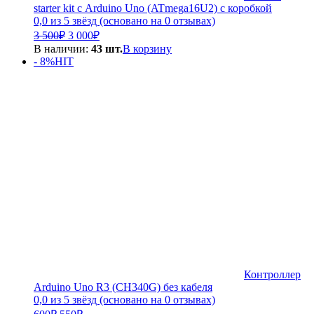
starter kit с Arduino Uno (ATmega16U2) с коробкой
0,0 из 5 звёзд (основано на 0 отзывах)
Первоначальная
Текущая
3 500
₽
3 000
₽
цена
цена:
В наличии:
43 шт.
В корзину
составляла
3
- 8%
HIT
3
000₽.
500₽.
Контроллер
Arduino Uno R3 (CH340G) без кабеля
0,0 из 5 звёзд (основано на 0 отзывах)
Первоначальная
Текущая