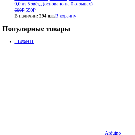
0,0 из 5 звёзд (основано на 0 отзывах)
Первоначальная
Текущая
600
₽
550
₽
цена
цена:
В наличии:
294 шт.
В корзину
составляла
550₽.
600₽.
Популярные товары
- 14%
HIT
Arduino