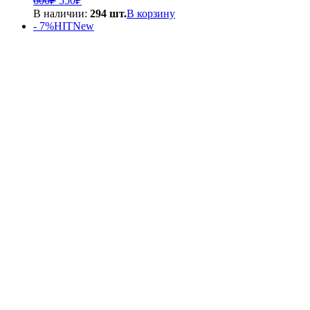
600
₽
550
₽
цена
цена:
В наличии:
294 шт.
В корзину
составляла
550₽.
- 7%
HIT
New
600₽.