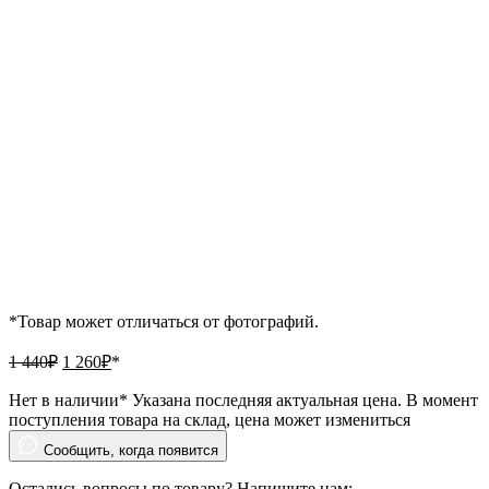
*Товар может отличаться от фотографий.
Первоначальная
Текущая
1 440
₽
1 260
₽
*
цена
цена:
составляла
1
Нет в наличии
* Указана последняя актуальная цена. В момент
1
поступления товара на склад, цена может измениться
260₽.
440₽.
Сообщить, когда появится
Остались вопросы по товару? Напишите нам: