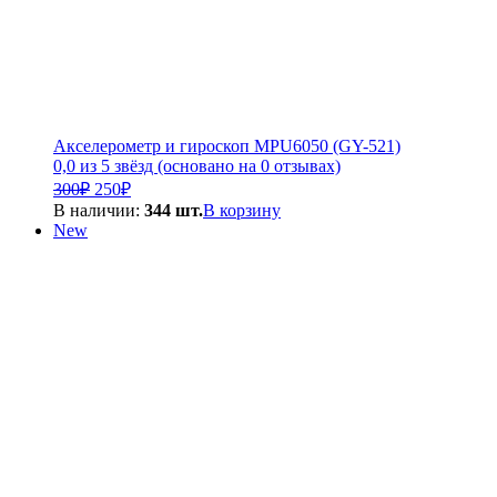
Акселерометр и гироскоп MPU6050 (GY-521)
0,0 из 5 звёзд (основано на 0 отзывах)
Первоначальная
Текущая
300
₽
250
₽
цена
цена:
В наличии:
344 шт.
В корзину
составляла
250₽.
New
300₽.