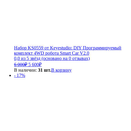
Набор KS0559 от Keyestudio: DIY Программируемый
комплект 4WD робота Smart Car V2.0
0,0 из 5 звёзд (основано на 0 отзывах)
Первоначальная
Текущая
6 000
₽
5 600
₽
цена
цена:
В наличии:
31 шт.
В корзину
составляла
5
- 17%
6
600₽.
000₽.