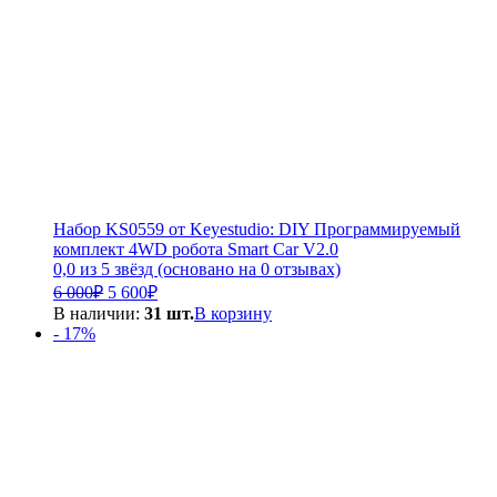
Набор KS0559 от Keyestudio: DIY Программируемый
комплект 4WD робота Smart Car V2.0
0,0 из 5 звёзд (основано на 0 отзывах)
Первоначальная
Текущая
6 000
₽
5 600
₽
цена
цена:
В наличии:
31 шт.
В корзину
составляла
5
- 17%
6
600₽.
000₽.