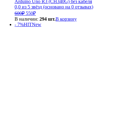
Arduino Uno R3 (CH340G) без кабеля
0,0 из 5 звёзд (основано на 0 отзывах)
Первоначальная
Текущая
600
₽
550
₽
цена
цена:
В наличии:
294 шт.
В корзину
составляла
550₽.
- 7%
HIT
New
600₽.