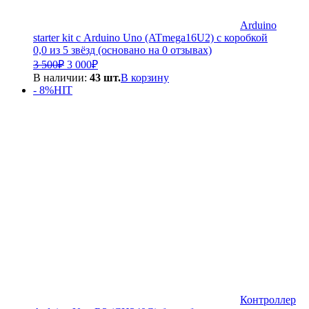
Arduino
starter kit с Arduino Uno (ATmega16U2) с коробкой
0,0 из 5 звёзд (основано на 0 отзывах)
Первоначальная
Текущая
3 500
₽
3 000
₽
цена
цена:
В наличии:
43 шт.
В корзину
составляла
3
- 8%
HIT
3
000₽.
500₽.
Контроллер