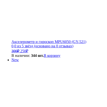
Акселерометр и гироскоп MPU6050 (GY-521)
0,0 из 5 звёзд (основано на 0 отзывах)
Первоначальная
Текущая
300
₽
250
₽
цена
цена:
В наличии:
344 шт.
В корзину
составляла
250₽.
New
300₽.