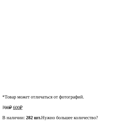
*Товар может отличаться от фотографий.
Первоначальная
Текущая
700
₽
600
₽
цена
цена:
составляла
В наличии:
600₽.
282 шт.
Нужно большее количество?
700₽.