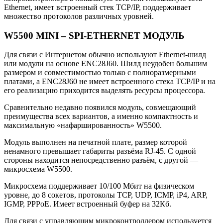
Ethernet, имеет встроенный стек TCP/IP, поддерживает
множество протоколов различных уровней.
W5500 MINI – SPI-ETHERNET МОДУЛЬ
Для связи с Интернетом обычно используют Ethernet-шилд
или модули на основе ENC28J60. Шилд неудобен большим
размером и совместимостью только с полноразмерными
платами, а ENC28J60 не имеет встроенного стека TCP/IP и на
его реализацию приходится выделять ресурсы процессора.
Сравнительно недавно появился модуль, совмещающий
преимущества всех вариантов, а именно компактность и
максимальную «нафаршированность» W5500.
Модуль выполнен на печатной плате, размер которой
ненамного превышает габариты разъёма RJ-45. С одной
стороны находится непосредственно разъём, с другой —
микросхема W5500.
Микросхема поддерживает 10/100 Мбит на физическом
уровне, до 8 сокетов, протоколы TCP, UDP, ICMP, iP4, ARP,
IGMP, PPPoE. Имеет встроенный буфер на 32Кб.
Для связи с управляющим микроконтроллером используется