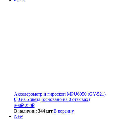
6
600₽.
000₽.
Акселерометр и гироскоп MPU6050 (GY-521)
0,0 из 5 звёзд (основано на 0 отзывах)
Первоначальная
Текущая
300
₽
250
₽
цена
цена:
В наличии:
344 шт.
В корзину
составляла
250₽.
New
300₽.