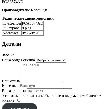
PCA8574AD
Производитель:
RobotDyn
Технические характеристики:
IC expander
PCA8574AD
I/O expand
8 pins
Addresses
0x38-0x3F
Детали
Вес
8 г
Ваша общая оценка
Ваш отзыв
Ваше имя
Ваша эл.почта
Этот отзыв основан на моём опыте и выражает моё личное
мнение.
​