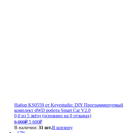
Набор KS0559 от Keyestudio: DIY Программируемый
комплект 4WD робота Smart Car V2.0
0,0 из 5 звёзд (основано на 0 отзывах)
Первоначальная
Текущая
6 000
₽
5 600
₽
цена
цена:
В наличии:
31 шт.
В корзину
составляла
5
- 17%