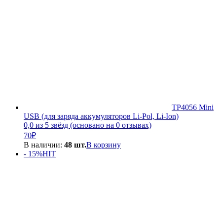
TP4056 Mini
USB (для заряда аккумуляторов Li-Pol, Li-Ion)
0,0 из 5 звёзд (основано на 0 отзывах)
70
₽
В наличии:
48 шт.
В корзину
- 15%
HIT