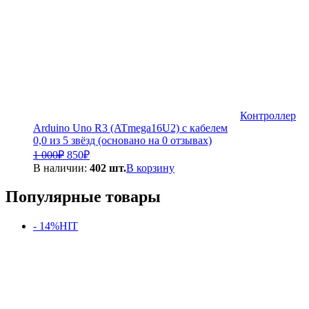
Контроллер
Arduino Uno R3 (ATmega16U2) с кабелем
0,0 из 5 звёзд (основано на 0 отзывах)
Первоначальная
Текущая
1 000
₽
850
₽
цена
цена:
В наличии:
402 шт.
В корзину
составляла
850₽.
1
Популярные товары
000₽.
- 14%
HIT