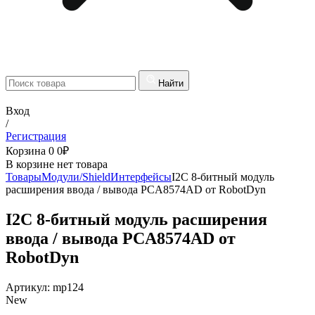
Найти
Вход
/
Регистрация
Корзина
0
0
₽
В корзине нет товара
Товары
Модули/Shield
Интерфейсы
I2C 8-битный модуль
расширения ввода / вывода PCA8574AD от RobotDyn
I2C 8-битный модуль расширения
ввода / вывода PCA8574AD от
RobotDyn
Артикул:
mp124
New