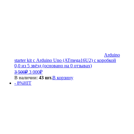
Arduino
starter kit с Arduino Uno (ATmega16U2) с коробкой
0,0 из 5 звёзд (основано на 0 отзывах)
Первоначальная
Текущая
3 500
₽
3 000
₽
цена
цена:
В наличии:
43 шт.
В корзину
составляла
3
- 8%
HIT
3
000₽.
500₽.