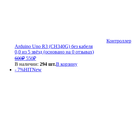
Контроллер
Arduino Uno R3 (CH340G) без кабеля
0,0 из 5 звёзд (основано на 0 отзывах)
Первоначальная
Текущая
600
₽
550
₽
цена
цена:
В наличии:
294 шт.
В корзину
составляла
550₽.
- 7%
HIT
New
600₽.