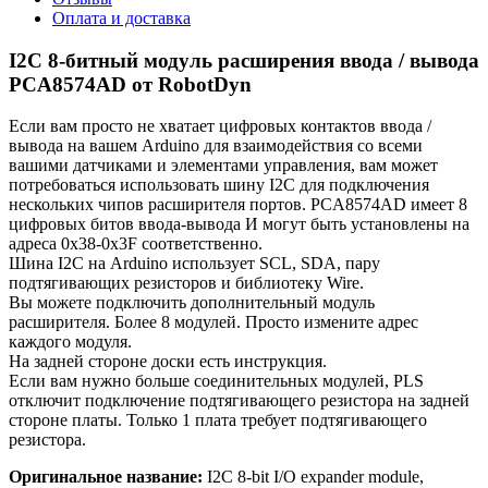
Оплата и доставка
I2C 8-битный модуль расширения ввода / вывода
PCA8574AD от RobotDyn
Если вам просто не хватает цифровых контактов ввода /
вывода на вашем Arduino для взаимодействия со всеми
вашими датчиками и элементами управления, вам может
потребоваться использовать шину I2C для подключения
нескольких чипов расширителя портов. PCA8574AD имеет 8
цифровых битов ввода-вывода И могут быть установлены на
адреса 0x38-0x3F соответственно.
Шина I2C на Arduino использует SCL, SDA, пару
подтягивающих резисторов и библиотеку Wire.
Вы можете подключить дополнительный модуль
расширителя. Более 8 модулей. Просто измените адрес
каждого модуля.
На задней стороне доски есть инструкция.
Если вам нужно больше соединительных модулей, PLS
отключит подключение подтягивающего резистора на задней
стороне платы. Только 1 плата требует подтягивающего
резистора.
Оригинальное название:
I2C 8-bit I/O expander module,