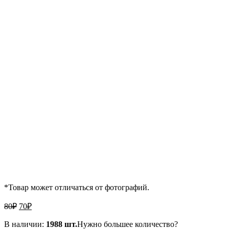
*Товар может отличаться от фотографий.
Первоначальная
Текущая
80
₽
70
₽
цена
цена:
составляла
В наличии:
70₽.
1988 шт.
Нужно большее количество?