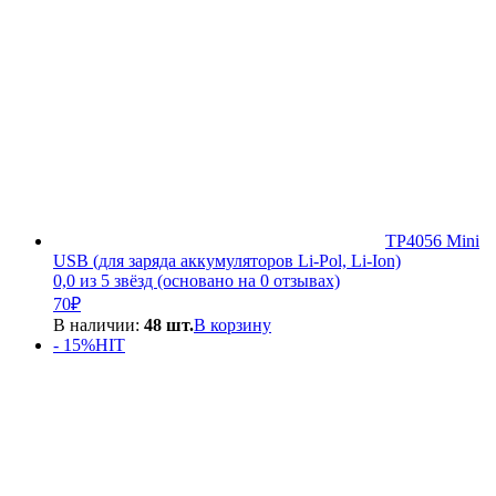
TP4056 Mini
USB (для заряда аккумуляторов Li-Pol, Li-Ion)
0,0 из 5 звёзд (основано на 0 отзывах)
70
₽
В наличии:
48 шт.
В корзину
- 15%
HIT