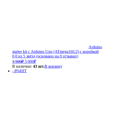
Arduino
starter kit с Arduino Uno (ATmega16U2) с коробкой
0,0 из 5 звёзд (основано на 0 отзывах)
Первоначальная
Текущая
3 500
₽
3 000
₽
цена
цена:
В наличии:
43 шт.
В корзину
составляла
3
- 8%
HIT
3
000₽.
500₽.