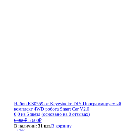
Набор KS0559 от Keyestudio: DIY Программируемый
комплект 4WD робота Smart Car V2.0
0,0 из 5 звёзд (основано на 0 отзывах)
Первоначальная
Текущая
6 000
₽
5 600
₽
цена
цена:
В наличии:
31 шт.
В корзину
составляла
5