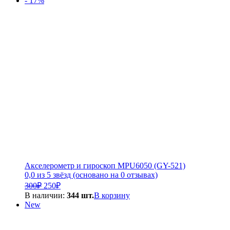
- 17%
6
600₽.
000₽.
Акселерометр и гироскоп MPU6050 (GY-521)
0,0 из 5 звёзд (основано на 0 отзывах)
Первоначальная
Текущая
300
₽
250
₽
цена
цена:
В наличии:
344 шт.
В корзину
составляла
250₽.
New
300₽.