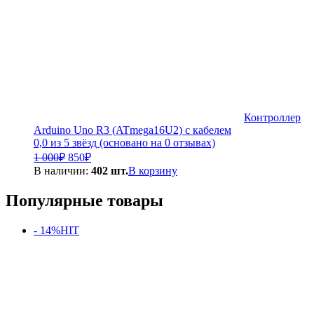
Контроллер
Arduino Uno R3 (ATmega16U2) с кабелем
0,0 из 5 звёзд (основано на 0 отзывах)
Первоначальная
Текущая
1 000
₽
850
₽
цена
цена:
В наличии:
402 шт.
В корзину
составляла
850₽.
1
Популярные товары
000₽.
- 14%
HIT