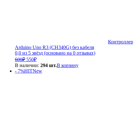
Контроллер
Arduino Uno R3 (CH340G) без кабеля
0,0 из 5 звёзд (основано на 0 отзывах)
Первоначальная
Текущая
600
₽
550
₽
цена
цена:
В наличии:
294 шт.
В корзину
составляла
550₽.
- 7%
HIT
New
600₽.