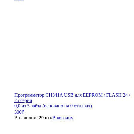
300₽.
Программатор CH341A USB для EEPROM / FLASH 24 /
25 серии
0,0 из 5 звёзд (основано на 0 отзывах)
300
₽
В наличии:
29 шт.
В корзину