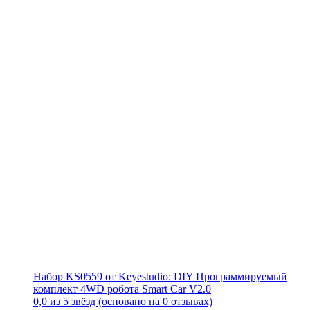
Набор KS0559 от Keyestudio: DIY Программируемый
комплект 4WD робота Smart Car V2.0
0,0 из 5 звёзд (основано на 0 отзывах)