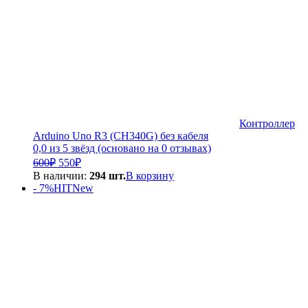
Контроллер
Arduino Uno R3 (CH340G) без кабеля
0,0 из 5 звёзд (основано на 0 отзывах)
Первоначальная
Текущая
600
₽
550
₽
цена
цена:
В наличии:
294 шт.
В корзину
составляла
550₽.
- 7%
HIT
New
600₽.