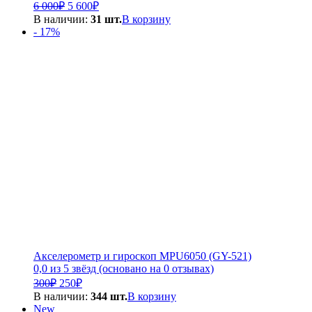
Первоначальная
Текущая
6 000
₽
5 600
₽
цена
цена:
В наличии:
31 шт.
В корзину
составляла
5
- 17%
6
600₽.
000₽.
Акселерометр и гироскоп MPU6050 (GY-521)
0,0 из 5 звёзд (основано на 0 отзывах)
Первоначальная
Текущая
300
₽
250
₽
цена
цена:
В наличии:
344 шт.
В корзину
составляла
250₽.
New