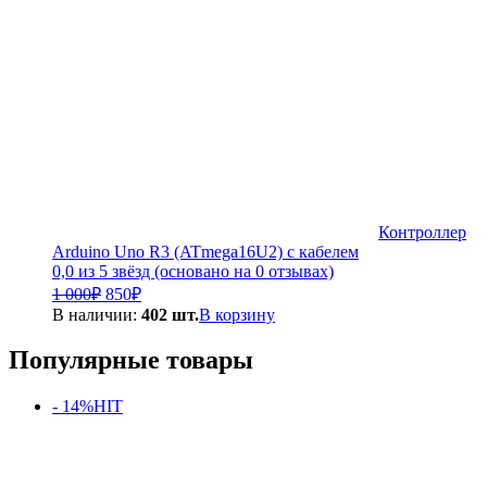
Контроллер
Arduino Uno R3 (ATmega16U2) с кабелем
0,0 из 5 звёзд (основано на 0 отзывах)
Первоначальная
Текущая
1 000
₽
850
₽
цена
цена:
В наличии:
402 шт.
В корзину
составляла
850₽.
1
Популярные товары
000₽.
- 14%
HIT