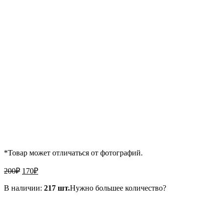
*Товар может отличаться от фотографий.
Первоначальная
Текущая
200
₽
170
₽
цена
цена:
составляла
В наличии:
170₽.
217 шт.
Нужно большее количество?
200₽.