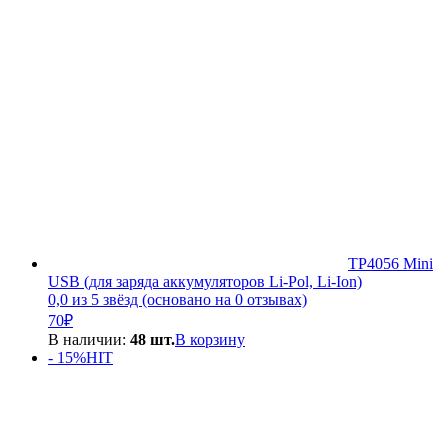
TP4056 Mini
USB (для заряда аккумуляторов Li-Pol, Li-Ion)
0,0 из 5 звёзд (основано на 0 отзывах)
70
₽
В наличии:
48 шт.
В корзину
- 15%
HIT