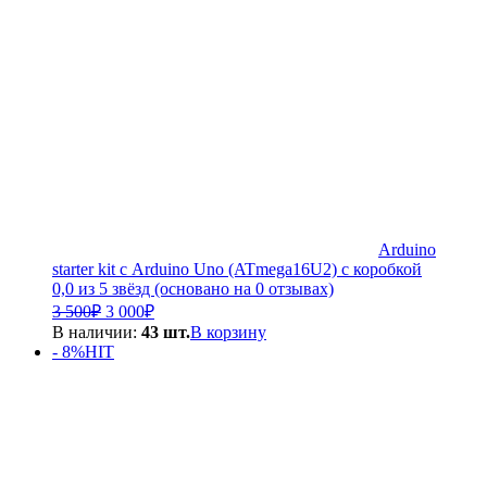
Arduino
starter kit с Arduino Uno (ATmega16U2) с коробкой
0,0 из 5 звёзд (основано на 0 отзывах)
Первоначальная
Текущая
3 500
₽
3 000
₽
цена
цена:
В наличии:
43 шт.
В корзину
составляла
3
- 8%
HIT
3
000₽.
500₽.