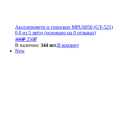
Акселерометр и гироскоп MPU6050 (GY-521)
0,0 из 5 звёзд (основано на 0 отзывах)
Первоначальная
Текущая
300
₽
250
₽
цена
цена:
В наличии:
344 шт.
В корзину
составляла
250₽.
New
300₽.