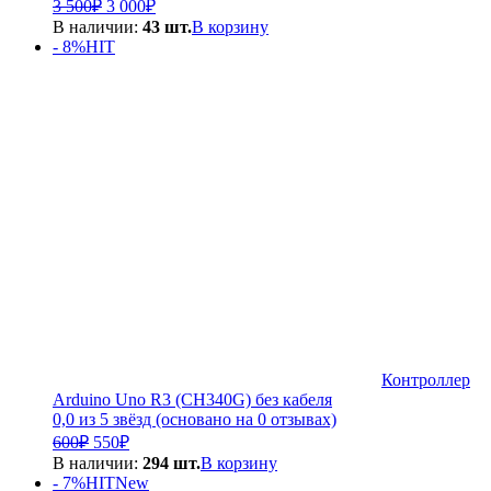
Первоначальная
Текущая
3 500
₽
3 000
₽
цена
цена:
В наличии:
43 шт.
В корзину
составляла
3
- 8%
HIT
3
000₽.
500₽.
Контроллер
Arduino Uno R3 (CH340G) без кабеля
0,0 из 5 звёзд (основано на 0 отзывах)
Первоначальная
Текущая
600
₽
550
₽
цена
цена:
В наличии:
294 шт.
В корзину
составляла
550₽.
- 7%
HIT
New