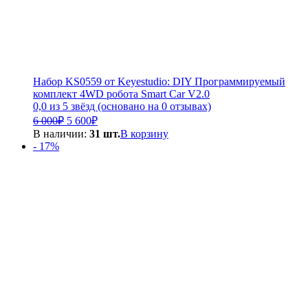
Набор KS0559 от Keyestudio: DIY Программируемый
комплект 4WD робота Smart Car V2.0
0,0 из 5 звёзд (основано на 0 отзывах)
Первоначальная
Текущая
6 000
₽
5 600
₽
цена
цена:
В наличии:
31 шт.
В корзину
составляла
5
- 17%
6
600₽.
000₽.