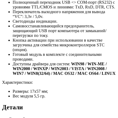
Полноценный переходник USB <> COM-порт (RS232) с
уровнями TTL/CMOS и линиями: TxD, RxD, DTR, CTS.
Переключатель выходного напряжения для вывода
“VC”: 3,3v / 5,0v.
Светодиоды индикации.
Самовосстанавливающийся предохранитель,
защищающий USB порт компьютера от замыканий/
перегрузки по току.
Кнопка активации при использовании в качестве
загрузчика для семейства микроконтроллеров STC
(опция).
Готовый модуль в комплекте с соединительными
проводами.
Доступны драйвера для систем:
WIN98 / WIN-ME /
WIN2000 / WINXP / WIN2003 / VISTA / WIN2008 /
WIN7 / WIN8(32/64) / MAC OS32 / MAC OS64 / LINUX
Характеристики:
Размеры: 17х57 мм;
Вес модуля 5,5 гр.
Детали