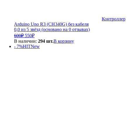
Контроллер
Arduino Uno R3 (CH340G) без кабеля
0,0 из 5 звёзд (основано на 0 отзывах)
Первоначальная
Текущая
600
₽
550
₽
цена
цена:
В наличии:
294 шт.
В корзину
составляла
550₽.
- 7%
HIT
New
600₽.