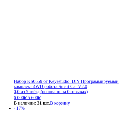
Набор KS0559 от Keyestudio: DIY Программируемый
комплект 4WD робота Smart Car V2.0
0,0 из 5 звёзд (основано на 0 отзывах)
Первоначальная
Текущая
6 000
₽
5 600
₽
цена
цена:
В наличии:
31 шт.
В корзину
составляла
5
- 17%
6
600₽.
000₽.