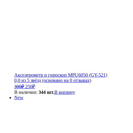
Акселерометр и гироскоп MPU6050 (GY-521)
0,0 из 5 звёзд (основано на 0 отзывах)
Первоначальная
Текущая
300
₽
250
₽
цена
цена:
В наличии:
344 шт.
В корзину
составляла
250₽.
New
300₽.