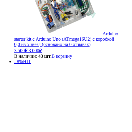
Arduino
starter kit с Arduino Uno (ATmega16U2) с коробкой
0,0 из 5 звёзд (основано на 0 отзывах)
Первоначальная
Текущая
3 500
₽
3 000
₽
цена
цена:
В наличии:
43 шт.
В корзину
составляла
3
- 8%
HIT
3
000₽.
500₽.