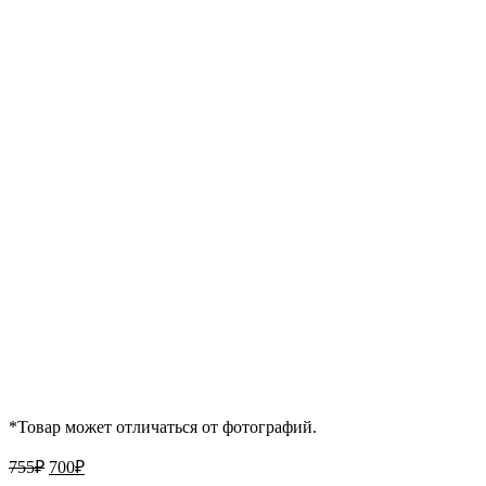
*Товар может отличаться от фотографий.
Первоначальная
Текущая
755
₽
700
₽
цена
цена: