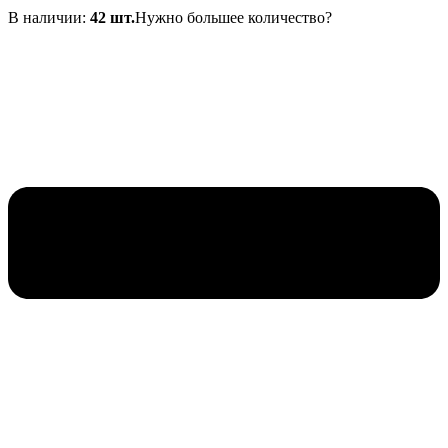
составляла
В наличии:
700₽.
42 шт.
Нужно большее количество?
755₽.