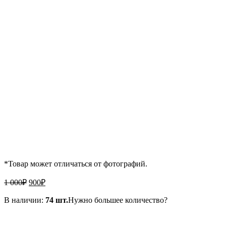
*Товар может отличаться от фотографий.
Первоначальная
Текущая
1 000
₽
900
₽
цена
цена:
составляла
В наличии:
900₽.
74 шт.
Нужно большее количество?
1
000₽.