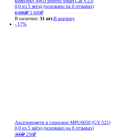
комплект 4WD робота Smart Car V2.0
0,0 из 5 звёзд (основано на 0 отзывах)
Первоначальная
Текущая
6 000
₽
5 600
₽
цена
цена:
В наличии:
31 шт.
В корзину
составляла
5
- 17%
6
600₽.
000₽.
Акселерометр и гироскоп MPU6050 (GY-521)
0,0 из 5 звёзд (основано на 0 отзывах)
Первоначальная
Текущая
300
₽
250
₽