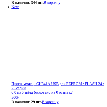
цена
цена:
В наличии:
344 шт.
В корзину
составляла
250₽.
New
300₽.
Программатор CH341A USB для EEPROM / FLASH 24 /
25 серии
0,0 из 5 звёзд (основано на 0 отзывах)
300
₽
В наличии:
29 шт.
В корзину