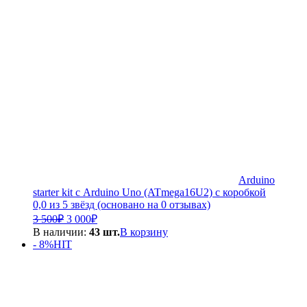
Arduino
starter kit с Arduino Uno (ATmega16U2) с коробкой
0,0 из 5 звёзд (основано на 0 отзывах)
Первоначальная
Текущая
3 500
₽
3 000
₽
цена
цена:
В наличии:
43 шт.
В корзину
составляла
3
- 8%
HIT
3
000₽.
500₽.