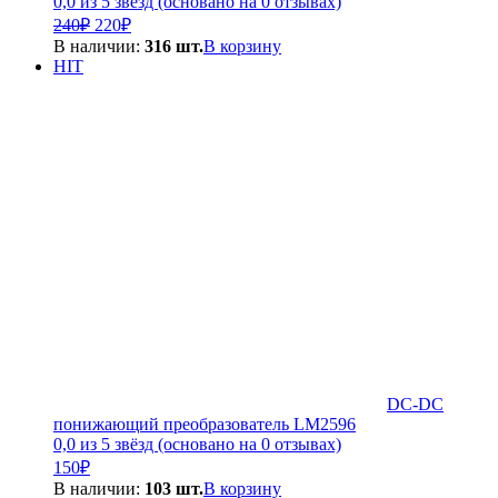
0,0 из 5 звёзд (основано на 0 отзывах)
Первоначальная
Текущая
240
₽
220
₽
цена
цена:
В наличии:
316 шт.
В корзину
составляла
220₽.
HIT
240₽.
DC-DC
понижающий преобразователь LM2596
0,0 из 5 звёзд (основано на 0 отзывах)
150
₽
В наличии:
103 шт.
В корзину