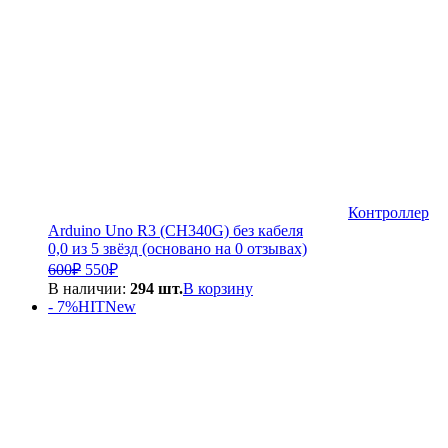
Контроллер
Arduino Uno R3 (CH340G) без кабеля
0,0 из 5 звёзд (основано на 0 отзывах)
Первоначальная
Текущая
600
₽
550
₽
цена
цена:
В наличии:
294 шт.
В корзину
составляла
550₽.
- 7%
HIT
New
600₽.