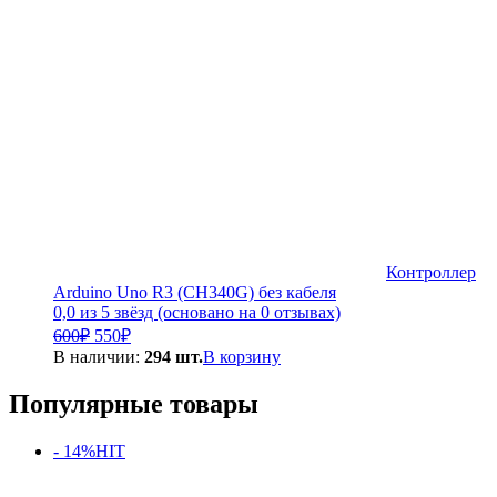
Контроллер
Arduino Uno R3 (CH340G) без кабеля
0,0 из 5 звёзд (основано на 0 отзывах)
Первоначальная
Текущая
600
₽
550
₽
цена
цена:
В наличии:
294 шт.
В корзину
составляла
550₽.
600₽.
Популярные товары
- 14%
HIT