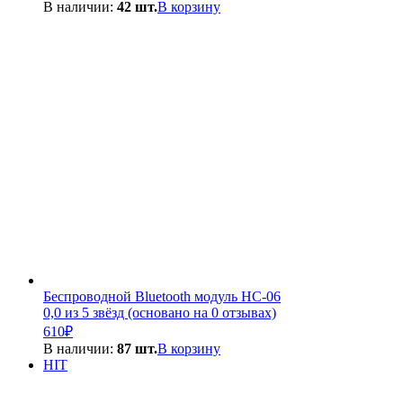
цена
цена:
В наличии:
42 шт.
В корзину
составляла
260₽.
300₽.
Беспроводной Bluetooth модуль HC-06
0,0 из 5 звёзд (основано на 0 отзывах)
610
₽
В наличии:
87 шт.
В корзину
HIT