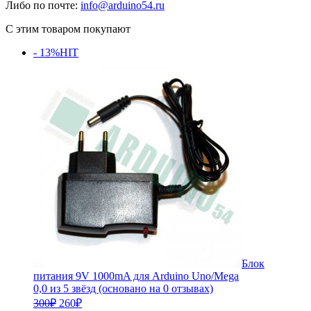
Либо по почте:
info@arduino54.ru
С этим товаром покупают
- 13%
HIT
Блок
питания 9V 1000mA для Arduino Uno/Mega
0,0 из 5 звёзд (основано на 0 отзывах)
Первоначальная
Текущая
300
₽
260
₽