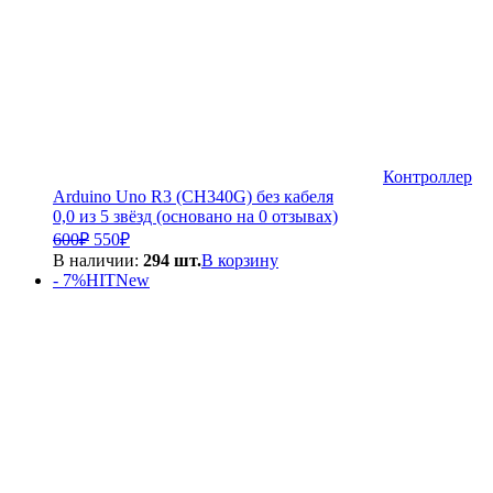
Контроллер
Arduino Uno R3 (CH340G) без кабеля
0,0 из 5 звёзд (основано на 0 отзывах)
Первоначальная
Текущая
600
₽
550
₽
цена
цена:
В наличии:
294 шт.
В корзину
составляла
550₽.
- 7%
HIT
New
600₽.