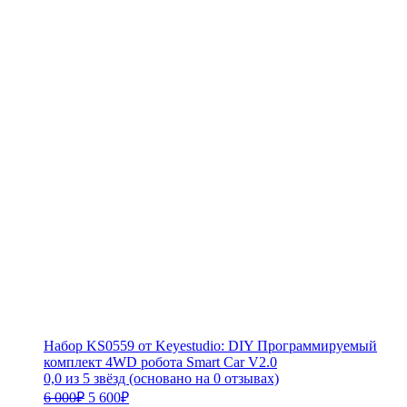
Набор KS0559 от Keyestudio: DIY Программируемый
комплект 4WD робота Smart Car V2.0
0,0 из 5 звёзд (основано на 0 отзывах)
Первоначальная
Текущая
6 000
₽
5 600
₽