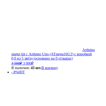
Arduino
starter kit с Arduino Uno (ATmega16U2) с коробкой
0,0 из 5 звёзд (основано на 0 отзывах)
Первоначальная
Текущая
3 500
₽
3 000
₽
цена
цена:
В наличии:
43 шт.
В корзину
составляла
3
- 8%
HIT
3
000₽.
500₽.