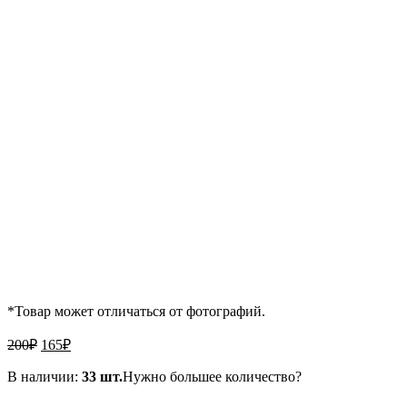
*Товар может отличаться от фотографий.
Первоначальная
Текущая
200
₽
165
₽
цена
цена:
составляла
В наличии:
165₽.
33 шт.
Нужно большее количество?
200₽.