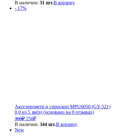
цена
цена:
В наличии:
31 шт.
В корзину
составляла
5
- 17%
6
600₽.
000₽.
Акселерометр и гироскоп MPU6050 (GY-521)
0,0 из 5 звёзд (основано на 0 отзывах)
Первоначальная
Текущая
300
₽
250
₽
цена
цена:
В наличии:
344 шт.
В корзину
составляла
250₽.
New
300₽.