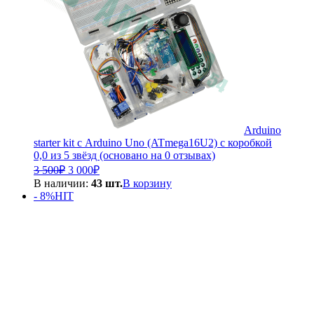
Arduino
starter kit с Arduino Uno (ATmega16U2) с коробкой
0,0 из 5 звёзд (основано на 0 отзывах)
Первоначальная
Текущая
3 500
₽
3 000
₽
цена
цена:
В наличии:
43 шт.
В корзину
составляла
3
- 8%
HIT
3
000₽.
500₽.