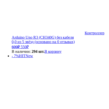
Контроллер
Arduino Uno R3 (CH340G) без кабеля
0,0 из 5 звёзд (основано на 0 отзывах)
Первоначальная
Текущая
600
₽
550
₽
цена
цена:
В наличии:
294 шт.
В корзину
составляла
550₽.
- 7%
HIT
New
600₽.