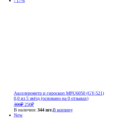
- 17%
6
600₽.
000₽.
Акселерометр и гироскоп MPU6050 (GY-521)
0,0 из 5 звёзд (основано на 0 отзывах)
Первоначальная
Текущая
300
₽
250
₽
цена
цена:
В наличии:
344 шт.
В корзину
составляла
250₽.
New
300₽.