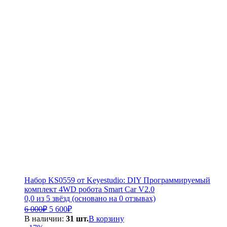
Набор KS0559 от Keyestudio: DIY Программируемый
комплект 4WD робота Smart Car V2.0
0,0 из 5 звёзд (основано на 0 отзывах)
Первоначальная
Текущая
6 000
₽
5 600
₽
цена
цена:
В наличии:
31 шт.
В корзину
составляла
5