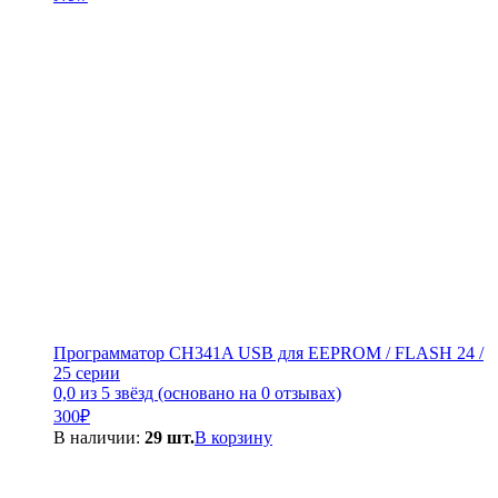
300₽.
Программатор CH341A USB для EEPROM / FLASH 24 /
25 серии
0,0 из 5 звёзд (основано на 0 отзывах)
300
₽
В наличии:
29 шт.
В корзину