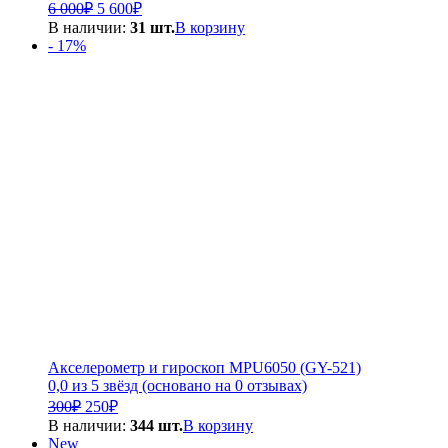
Первоначальная
Текущая
6 000
₽
5 600
₽
цена
цена:
В наличии:
31 шт.
В корзину
составляла
5
- 17%
6
600₽.
000₽.
Акселерометр и гироскоп MPU6050 (GY-521)
0,0 из 5 звёзд (основано на 0 отзывах)
Первоначальная
Текущая
300
₽
250
₽
цена
цена:
В наличии:
344 шт.
В корзину
составляла
250₽.
New