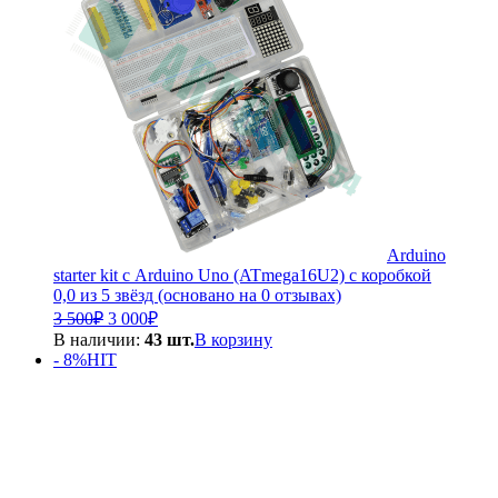
Arduino
starter kit с Arduino Uno (ATmega16U2) с коробкой
0,0 из 5 звёзд (основано на 0 отзывах)
Первоначальная
Текущая
3 500
₽
3 000
₽
цена
цена:
В наличии:
43 шт.
В корзину
составляла
3
- 8%
HIT
3
000₽.
500₽.