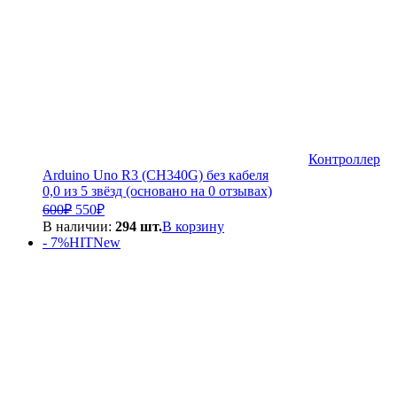
Контроллер
Arduino Uno R3 (CH340G) без кабеля
0,0 из 5 звёзд (основано на 0 отзывах)
Первоначальная
Текущая
600
₽
550
₽
цена
цена:
В наличии:
294 шт.
В корзину
составляла
550₽.
- 7%
HIT
New
600₽.