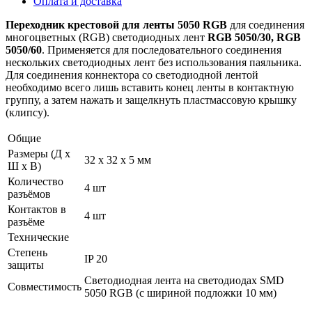
Оплата и доставка
Переходник крестовой для ленты 5050 RGB
для соединения
многоцветных (RGB) светодиодных лент
RGB 5050/30, RGB
5050/60
. Применяется для последовательного соединения
нескольких светодиодных лент без использования паяльника.
Для соединения коннектора со светодиодной лентой
необходимо всего лишь вставить конец ленты в контактную
группу, а затем нажать и защелкнуть пластмассовую крышку
(клипсу).
Общие
Размеры (Д х
32 х 32 х 5 мм
Ш х В)
Количество
4 шт
разъёмов
Контактов в
4 шт
разъёме
Технические
Степень
IP 20
защиты
Светодиодная лента на светодиодах SMD
Совместимость
5050 RGB (с шириной подложки 10 мм)