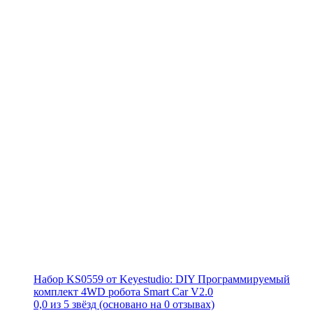
Набор KS0559 от Keyestudio: DIY Программируемый
комплект 4WD робота Smart Car V2.0
0,0 из 5 звёзд (основано на 0 отзывах)