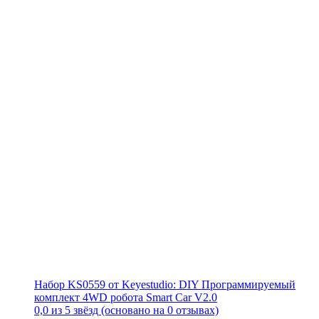
Набор KS0559 от Keyestudio: DIY Программируемый
комплект 4WD робота Smart Car V2.0
0,0 из 5 звёзд (основано на 0 отзывах)