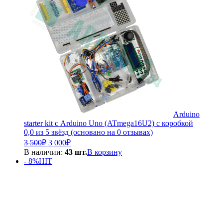
Arduino
starter kit с Arduino Uno (ATmega16U2) с коробкой
0,0 из 5 звёзд (основано на 0 отзывах)
Первоначальная
Текущая
3 500
₽
3 000
₽
цена
цена:
В наличии:
43 шт.
В корзину
составляла
3
- 8%
HIT
3
000₽.
500₽.