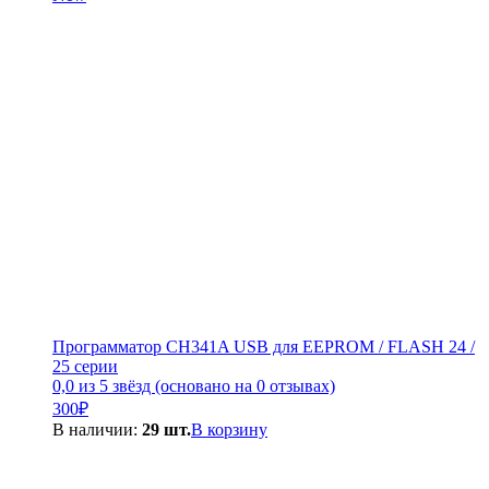
300₽.
Программатор CH341A USB для EEPROM / FLASH 24 /
25 серии
0,0 из 5 звёзд (основано на 0 отзывах)
300
₽
В наличии:
29 шт.
В корзину