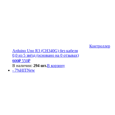
Контроллер
Arduino Uno R3 (CH340G) без кабеля
0,0 из 5 звёзд (основано на 0 отзывах)
Первоначальная
Текущая
600
₽
550
₽
цена
цена:
В наличии:
294 шт.
В корзину
составляла
550₽.
- 7%
HIT
New
600₽.