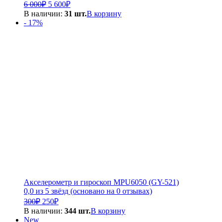
Первоначальная
Текущая
6 000
₽
5 600
₽
цена
цена:
В наличии:
31 шт.
В корзину
составляла
5
- 17%
6
600₽.
000₽.
Акселерометр и гироскоп MPU6050 (GY-521)
0,0 из 5 звёзд (основано на 0 отзывах)
Первоначальная
Текущая
300
₽
250
₽
цена
цена:
В наличии:
344 шт.
В корзину
составляла
250₽.
New