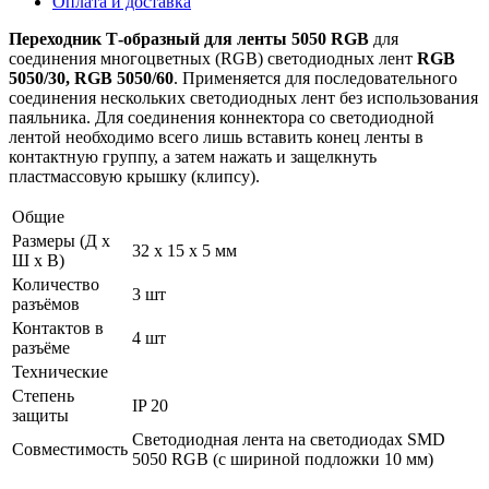
Оплата и доставка
Переходник Т-образный для ленты 5050 RGB
для
соединения многоцветных (RGB) светодиодных лент
RGB
5050/30, RGB 5050/60
. Применяется для последовательного
соединения нескольких светодиодных лент без использования
паяльника. Для соединения коннектора со светодиодной
лентой необходимо всего лишь вставить конец ленты в
контактную группу, а затем нажать и защелкнуть
пластмассовую крышку (клипсу).
Общие
Размеры (Д х
32 х 15 х 5 мм
Ш х В)
Количество
3 шт
разъёмов
Контактов в
4 шт
разъёме
Технические
Степень
IP 20
защиты
Светодиодная лента на светодиодах SMD
Совместимость
5050 RGB (с шириной подложки 10 мм)