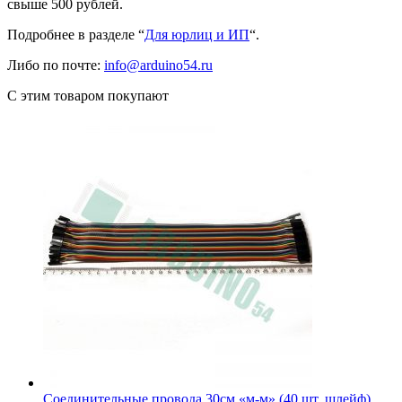
свыше 500 рублей.
Подробнее в разделе “
Для юрлиц и ИП
“.
Либо по почте:
info@arduino54.ru
С этим товаром покупают
Соединительные провода 30см «м-м» (40 шт. шлейф)