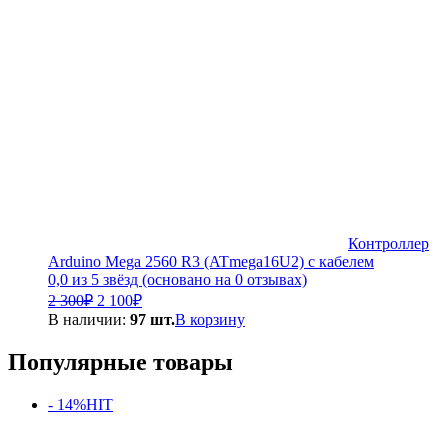
Контроллер
Arduino Mega 2560 R3 (ATmega16U2) с кабелем
0,0 из 5 звёзд (основано на 0 отзывах)
Первоначальная
Текущая
2 300
₽
2 100
₽
цена
цена:
В наличии:
97 шт.
В корзину
составляла
2
2
100₽.
Популярные товары
300₽.
- 14%
HIT