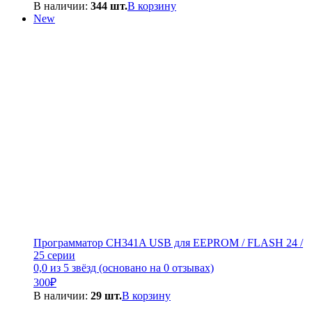
цена
цена:
В наличии:
344 шт.
В корзину
составляла
250₽.
New
300₽.
Программатор CH341A USB для EEPROM / FLASH 24 /
25 серии
0,0 из 5 звёзд (основано на 0 отзывах)
300
₽
В наличии:
29 шт.
В корзину