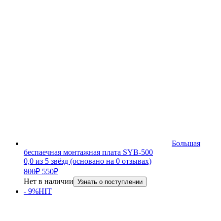
Большая
беспаечная монтажная плата SYB-500
0,0 из 5 звёзд (основано на 0 отзывах)
Первоначальная
Текущая
800
₽
550
₽
цена
цена:
Нет в наличии
Узнать о поступлении
составляла
550₽.
- 9%
HIT
800₽.