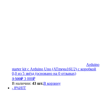
Arduino
starter kit с Arduino Uno (ATmega16U2) с коробкой
0,0 из 5 звёзд (основано на 0 отзывах)
Первоначальная
Текущая
3 500
₽
3 000
₽
цена
цена:
В наличии:
43 шт.
В корзину
составляла
3
- 8%
HIT
3
000₽.
500₽.