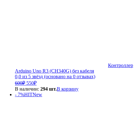
Контроллер
Arduino Uno R3 (CH340G) без кабеля
0,0 из 5 звёзд (основано на 0 отзывах)
Первоначальная
Текущая
600
₽
550
₽
цена
цена:
В наличии:
294 шт.
В корзину
составляла
550₽.
- 7%
HIT
New
600₽.