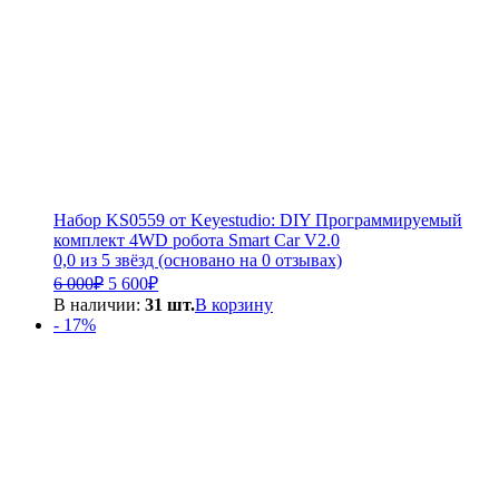
Набор KS0559 от Keyestudio: DIY Программируемый
комплект 4WD робота Smart Car V2.0
0,0 из 5 звёзд (основано на 0 отзывах)
Первоначальная
Текущая
6 000
₽
5 600
₽
цена
цена:
В наличии:
31 шт.
В корзину
составляла
5
- 17%
6
600₽.
000₽.