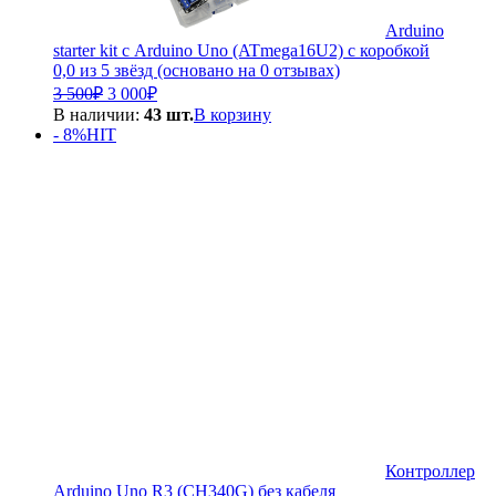
Arduino
starter kit с Arduino Uno (ATmega16U2) с коробкой
0,0 из 5 звёзд (основано на 0 отзывах)
Первоначальная
Текущая
3 500
₽
3 000
₽
цена
цена:
В наличии:
43 шт.
В корзину
составляла
3
- 8%
HIT
3
000₽.
500₽.
Контроллер
Arduino Uno R3 (CH340G) без кабеля