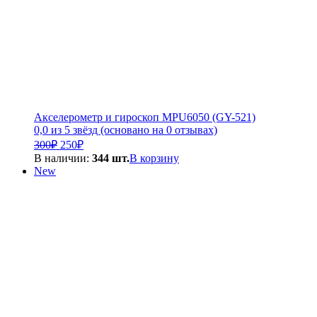
Акселерометр и гироскоп MPU6050 (GY-521)
0,0 из 5 звёзд (основано на 0 отзывах)
Первоначальная
Текущая
300
₽
250
₽
цена
цена:
В наличии:
344 шт.
В корзину
составляла
250₽.
New
300₽.