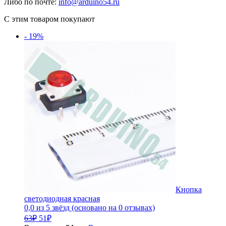
Либо по почте:
info@arduino54.ru
С этим товаром покупают
- 19%
Кнопка
светодиодная красная
0,0 из 5 звёзд (основано на 0 отзывах)
Первоначальная
Текущая
63
₽
51
₽
цена
цена: