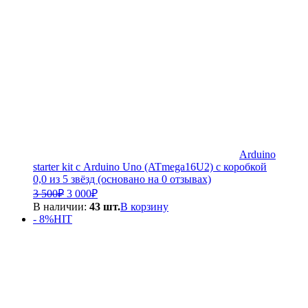
Arduino
starter kit с Arduino Uno (ATmega16U2) с коробкой
0,0 из 5 звёзд (основано на 0 отзывах)
Первоначальная
Текущая
3 500
₽
3 000
₽
цена
цена:
В наличии:
43 шт.
В корзину
составляла
3
- 8%
HIT
3
000₽.
500₽.