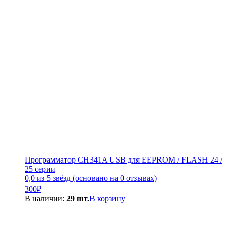
300₽.
Программатор CH341A USB для EEPROM / FLASH 24 /
25 серии
0,0 из 5 звёзд (основано на 0 отзывах)
300
₽
В наличии:
29 шт.
В корзину