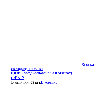
Кнопка
светодиодная синяя
0,0 из 5 звёзд (основано на 0 отзывах)
Первоначальная
Текущая
63
₽
51
₽
цена
цена:
В наличии:
89 шт.
В корзину
составляла
51₽.
63₽.