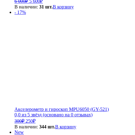
6 000
₽
5 600
₽
цена
цена:
В наличии:
31 шт.
В корзину
составляла
5
- 17%
6
600₽.
000₽.
Акселерометр и гироскоп MPU6050 (GY-521)
0,0 из 5 звёзд (основано на 0 отзывах)
Первоначальная
Текущая
300
₽
250
₽
цена
цена:
В наличии:
344 шт.
В корзину
составляла
250₽.
New