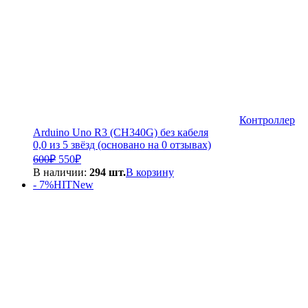
Контроллер
Arduino Uno R3 (CH340G) без кабеля
0,0 из 5 звёзд (основано на 0 отзывах)
Первоначальная
Текущая
600
₽
550
₽
цена
цена:
В наличии:
294 шт.
В корзину
составляла
550₽.
- 7%
HIT
New
600₽.