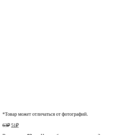
*Товар может отличаться от фотографий.
Первоначальная
Текущая
63
₽
51
₽
цена
цена:
составляла