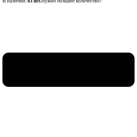
В наличии:
51₽.
83 шт.
Нужно большее количество?
63₽.