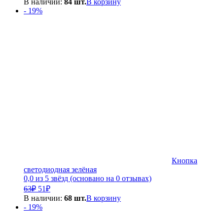
В наличии:
84 шт.
В корзину
составляла
51₽.
- 19%
63₽.
Кнопка
светодиодная зелёная
0,0 из 5 звёзд (основано на 0 отзывах)
Первоначальная
Текущая
63
₽
51
₽
цена
цена:
В наличии:
68 шт.
В корзину
составляла
51₽.
- 19%
63₽.