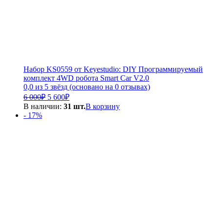
Набор KS0559 от Keyestudio: DIY Программируемый
комплект 4WD робота Smart Car V2.0
0,0 из 5 звёзд (основано на 0 отзывах)
Первоначальная
Текущая
6 000
₽
5 600
₽
цена
цена:
В наличии:
31 шт.
В корзину
составляла
5
- 17%
6
600₽.
000₽.