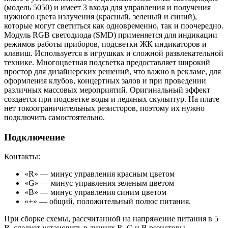
(модель 5050) и имеет 3 входа для управления и получения
нужного цвета излучения (красный, зеленый и синий),
которые могут светиться как одновременно, так и поочередно.
Модуль RGB светодиода (SMD) применяется для индикации
режимов работы приборов, подсветки ЖК индикаторов и
клавиш. Используется в игрушках и сложной развлекательной
технике. Многоцветная подсветка предоставляет широкий
простор для дизайнерских решений, что важно в рекламе, для
оформления клубов, концертных залов и при проведении
различных массовых мероприятий. Оригинальный эффект
создается при подсветке воды и ледяных скульптур. На плате
нет токоограничительных резисторов, поэтому их нужно
подключить самостоятельно.
Подключение
Контакты:
«R» — минус управления красным цветом
«G» — минус управления зеленым цветом
«B» — минус управления синим цветом
«+» — общий, положительный полюс питания.
При сборке схемы, рассчитанной на напряжение питания в 5
В, следует установить в линиях R, G и B резисторы