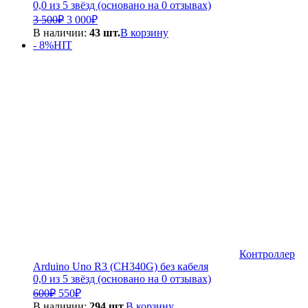
0,0 из 5 звёзд (основано на 0 отзывах)
Первоначальная
Текущая
3 500
₽
3 000
₽
цена
цена:
В наличии:
43 шт.
В корзину
составляла
3
- 8%
HIT
3
000₽.
500₽.
Контроллер
Arduino Uno R3 (CH340G) без кабеля
0,0 из 5 звёзд (основано на 0 отзывах)
Первоначальная
Текущая
600
₽
550
₽
цена
цена:
В наличии:
294 шт.
В корзину