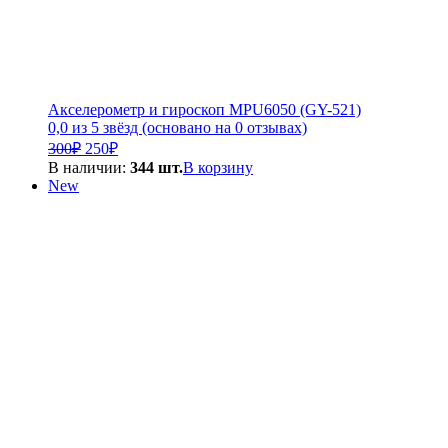
Акселерометр и гироскоп MPU6050 (GY-521)
0,0 из 5 звёзд (основано на 0 отзывах)
Первоначальная
Текущая
300
₽
250
₽
цена
цена:
В наличии:
344 шт.
В корзину
составляла
250₽.
New
300₽.