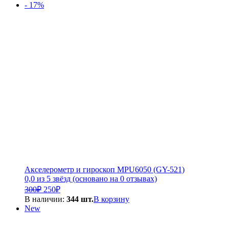
составляла
5
- 17%
6
600₽.
000₽.
Акселерометр и гироскоп MPU6050 (GY-521)
0,0 из 5 звёзд (основано на 0 отзывах)
Первоначальная
Текущая
300
₽
250
₽
цена
цена:
В наличии:
344 шт.
В корзину
составляла
250₽.
New
300₽.