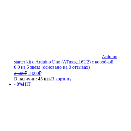
Arduino
starter kit с Arduino Uno (ATmega16U2) с коробкой
0,0 из 5 звёзд (основано на 0 отзывах)
Первоначальная
Текущая
3 500
₽
3 000
₽
цена
цена:
В наличии:
43 шт.
В корзину
составляла
3
- 8%
HIT
3
000₽.
500₽.