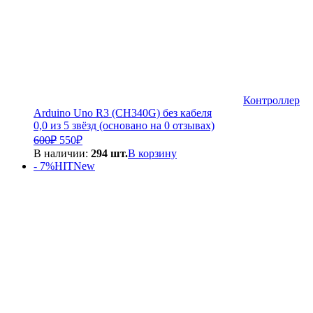
Контроллер
Arduino Uno R3 (CH340G) без кабеля
0,0 из 5 звёзд (основано на 0 отзывах)
Первоначальная
Текущая
600
₽
550
₽
цена
цена:
В наличии:
294 шт.
В корзину
составляла
550₽.
- 7%
HIT
New
600₽.