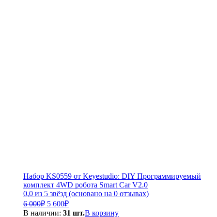
Набор KS0559 от Keyestudio: DIY Программируемый
комплект 4WD робота Smart Car V2.0
0,0 из 5 звёзд (основано на 0 отзывах)
Первоначальная
Текущая
6 000
₽
5 600
₽
цена
цена:
В наличии:
31 шт.
В корзину