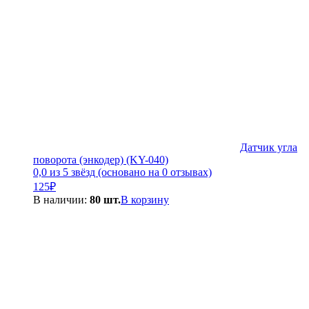
Датчик угла
поворота (энкодер) (KY-040)
0,0 из 5 звёзд (основано на 0 отзывах)
125
₽
В наличии:
80 шт.
В корзину