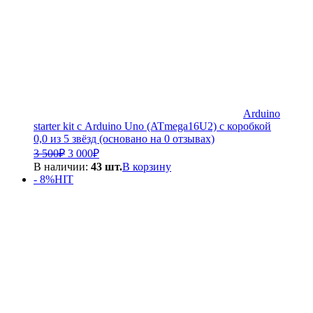
Arduino
starter kit с Arduino Uno (ATmega16U2) с коробкой
0,0 из 5 звёзд (основано на 0 отзывах)
Первоначальная
Текущая
3 500
₽
3 000
₽
цена
цена:
В наличии:
43 шт.
В корзину
составляла
3
- 8%
HIT
3
000₽.
500₽.