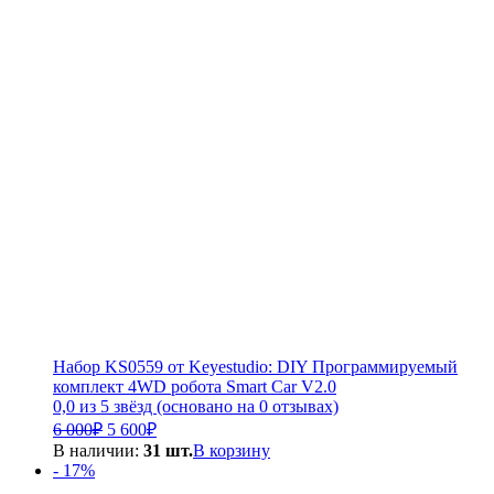
Набор KS0559 от Keyestudio: DIY Программируемый
комплект 4WD робота Smart Car V2.0
0,0 из 5 звёзд (основано на 0 отзывах)
Первоначальная
Текущая
6 000
₽
5 600
₽
цена
цена:
В наличии:
31 шт.
В корзину
составляла
5
- 17%
6
600₽.