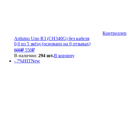
Контроллер
Arduino Uno R3 (CH340G) без кабеля
0,0 из 5 звёзд (основано на 0 отзывах)
Первоначальная
Текущая
600
₽
550
₽
цена
цена:
В наличии:
294 шт.
В корзину
составляла
550₽.
- 7%
HIT
New
600₽.