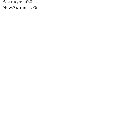
Артикул:
kt30
New
Акция
- 7%