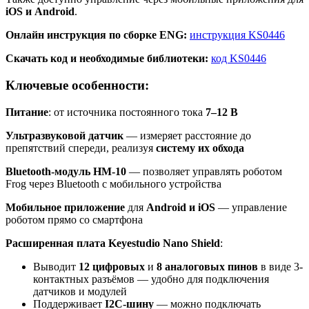
iOS и Android
.
Онлайн инструкция по сборке ENG:
инструкция KS0446
Cкачать код и необходимые библиотеки:
код KS0446
Ключевые особенности:
Питание
: от источника постоянного тока
7–12 В
Ультразвуковой датчик
— измеряет расстояние до
препятствий спереди, реализуя
систему их обхода
Bluetooth-модуль HM-10
— позволяет управлять роботом
Frog через Bluetooth с мобильного устройства
Мобильное приложение
для
Android и iOS
— управление
роботом прямо со смартфона
Расширенная плата Keyestudio Nano Shield
:
Выводит
12 цифровых
и
8 аналоговых пинов
в виде 3-
контактных разъёмов — удобно для подключения
датчиков и модулей
Поддерживает
I2C-шину
— можно подключать