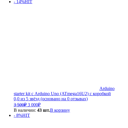
- 14%
HIT
Arduino
starter kit с Arduino Uno (ATmega16U2) с коробкой
0,0 из 5 звёзд (основано на 0 отзывах)
Первоначальная
Текущая
3 500
₽
3 000
₽
цена
цена:
В наличии:
43 шт.
В корзину
составляла
3
- 8%
HIT
3
000₽.
500₽.