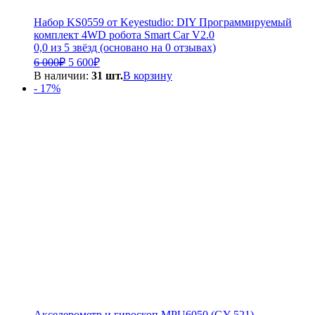
Набор KS0559 от Keyestudio: DIY Программируемый
комплект 4WD робота Smart Car V2.0
0,0 из 5 звёзд (основано на 0 отзывах)
Первоначальная
Текущая
6 000
₽
5 600
₽
цена
цена:
В наличии:
31 шт.
В корзину
составляла
5
- 17%
6
600₽.
000₽.
Акселерометр и гироскоп MPU6050 (GY-521)