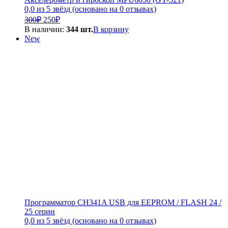
0,0 из 5 звёзд (основано на 0 отзывах)
Первоначальная
Текущая
300
₽
250
₽
цена
цена:
В наличии:
344 шт.
В корзину
составляла
250₽.
New
300₽.
Программатор CH341A USB для EEPROM / FLASH 24 /
25 серии
0,0 из 5 звёзд (основано на 0 отзывах)