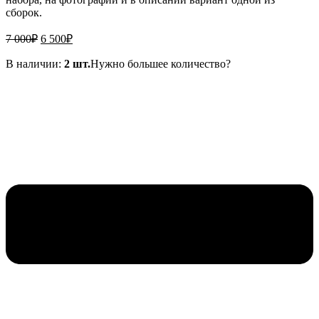
сборок.
Первоначальная
Текущая
7 000
₽
6 500
₽
цена
цена:
составляла
6
В наличии:
2 шт.
Нужно большее количество?
7
500₽.
000₽.