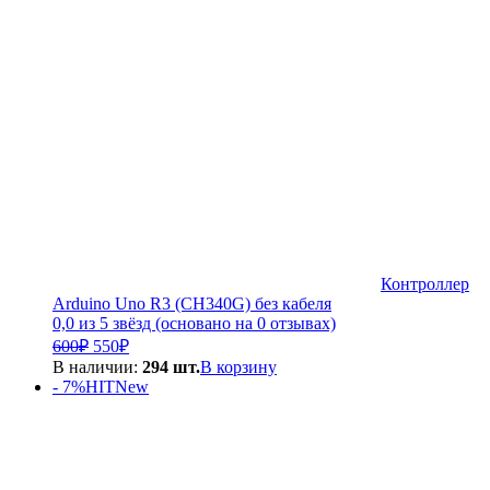
Контроллер
Arduino Uno R3 (CH340G) без кабеля
0,0 из 5 звёзд (основано на 0 отзывах)
Первоначальная
Текущая
600
₽
550
₽
цена
цена:
В наличии:
294 шт.
В корзину
составляла
550₽.
- 7%
HIT
New
600₽.