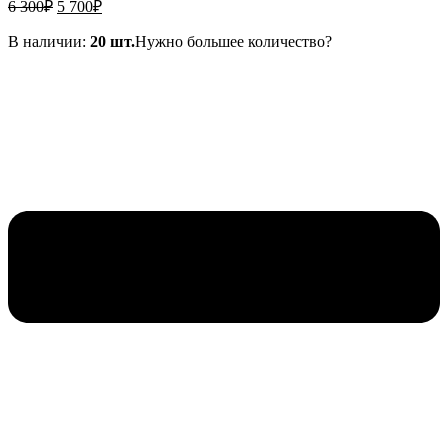
Первоначальная
Текущая
6 300
₽
5 700
₽
цена
цена:
составляла
5
В наличии:
20 шт.
Нужно большее количество?
6
700₽.
300₽.