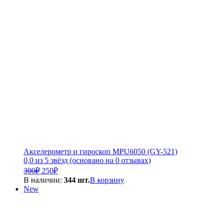
600₽.
000₽.
Акселерометр и гироскоп MPU6050 (GY-521)
0,0 из 5 звёзд (основано на 0 отзывах)
Первоначальная
Текущая
300
₽
250
₽
цена
цена:
В наличии:
344 шт.
В корзину
составляла
250₽.
New
300₽.