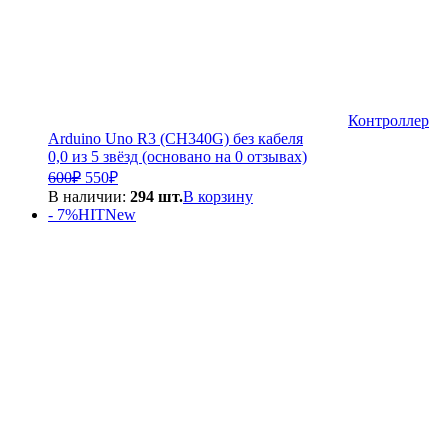
Контроллер
Arduino Uno R3 (CH340G) без кабеля
0,0 из 5 звёзд (основано на 0 отзывах)
Первоначальная
Текущая
600
₽
550
₽
цена
цена:
В наличии:
294 шт.
В корзину
составляла
550₽.
- 7%
HIT
New
600₽.