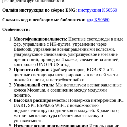
расширения функциональности.
Онлайн инструкция по сборке ENG:
инструкция KS0560
Cкачать код и необходимые библиотеки:
код KS0560
Особенности:
Многофункциональность:
Цветные светодиоды в виде
фар, управление с ИК-пульта, управление через
Bluetooth, управление всенаправленными колесами,
ультразвуковое следование, ультразвуковое избегание
препятствий, привод на 4 колеса, слежение за линией,
контроллер UNO PLUS и т.д.
Простота сборки:
Драйвер моторов, RGB2812 и 7-
цветные светодиоды интегрированы в верхней части
нижней панели, и не требуют пайки.
Уникальный стиль:
Мы используем всенаправленные
колеса Mecanum, а соединение между модулями
понятно.
Высокая расширяемость:
Поддержка интерфейсов IIC,
UART, SPI, ESP8266 WIFI, с возможностью
подключения других датчиков и модулей. Кроме того,
матричная клавиатура обеспечивает высокую
управляемость.
Изучение основ программирования:
Использование