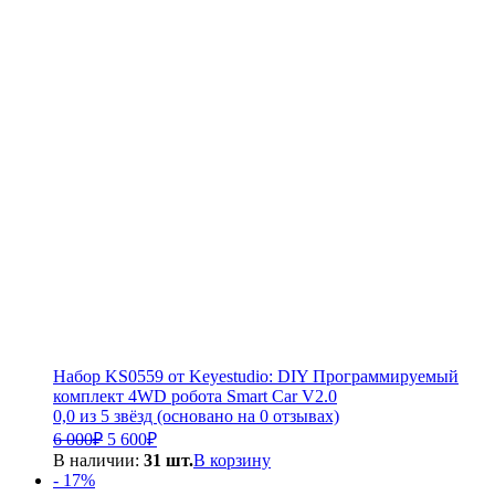
Набор KS0559 от Keyestudio: DIY Программируемый
комплект 4WD робота Smart Car V2.0
0,0 из 5 звёзд (основано на 0 отзывах)
Первоначальная
Текущая
6 000
₽
5 600
₽
цена
цена:
В наличии:
31 шт.
В корзину
составляла
5
- 17%
6