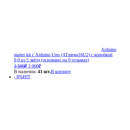
Arduino
starter kit с Arduino Uno (ATmega16U2) с коробкой
0,0 из 5 звёзд (основано на 0 отзывах)
Первоначальная
Текущая
3 500
₽
3 000
₽
цена
цена:
В наличии:
43 шт.
В корзину
составляла
3
- 8%
HIT
3
000₽.
500₽.