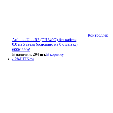
Контроллер
Arduino Uno R3 (CH340G) без кабеля
0,0 из 5 звёзд (основано на 0 отзывах)
Первоначальная
Текущая
600
₽
550
₽
цена
цена:
В наличии:
294 шт.
В корзину
составляла
550₽.
- 7%
HIT
New
600₽.