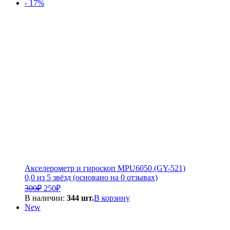
составляла
5
- 17%
6
600₽.
000₽.
Акселерометр и гироскоп MPU6050 (GY-521)
0,0 из 5 звёзд (основано на 0 отзывах)
Первоначальная
Текущая
300
₽
250
₽
цена
цена:
В наличии:
344 шт.
В корзину
составляла
250₽.
New
300₽.