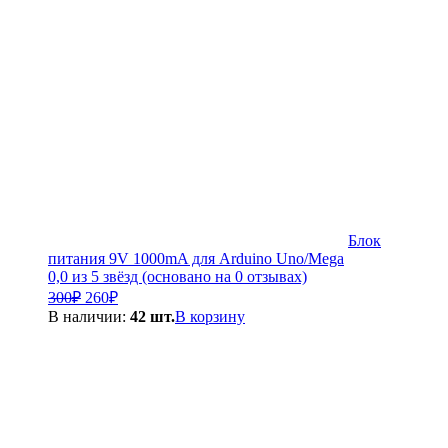
Блок
питания 9V 1000mA для Arduino Uno/Mega
0,0 из 5 звёзд (основано на 0 отзывах)
Первоначальная
Текущая
300
₽
260
₽
цена
цена:
В наличии:
42 шт.
В корзину
составляла
260₽.
300₽.