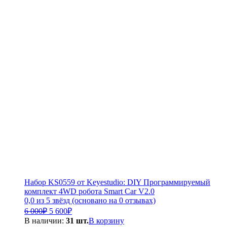
Набор KS0559 от Keyestudio: DIY Программируемый
комплект 4WD робота Smart Car V2.0
0,0 из 5 звёзд (основано на 0 отзывах)
Первоначальная
Текущая
6 000
₽
5 600
₽
цена
цена:
В наличии:
31 шт.
В корзину