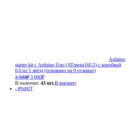
Arduino
starter kit с Arduino Uno (ATmega16U2) с коробкой
0,0 из 5 звёзд (основано на 0 отзывах)
Первоначальная
Текущая
3 500
₽
3 000
₽
цена
цена:
В наличии:
43 шт.
В корзину
составляла
3
- 8%
HIT
3
000₽.
500₽.