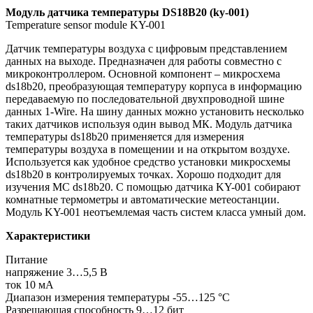
Модуль датчика температуры DS18B20 (ky-001)
Temperature sensor module KY-001
Датчик температуры воздуха с цифровым представлением
данных на выходе. Предназначен для работы совместно с
микроконтроллером. Основной компонент – микросхема
ds18b20, преобразующая температуру корпуса в информацию
передаваемую по последовательной двухпроводной шине
данных 1-Wire. На шину данных можно установить несколько
таких датчиков используя один вывод МК. Модуль датчика
температуры ds18b20 применяется для измерения
температуры воздуха в помещении и на открытом воздухе.
Используется как удобное средство установки микросхемы
ds18b20 в контролируемых точках. Хорошо подходит для
изучения МС ds18b20. С помощью датчика KY-001 собирают
комнатные термометры и автоматические метеостанции.
Модуль KY-001 неотъемлемая часть систем класса умный дом.
Характеристики
Питание
напряжение 3…5,5 В
ток 10 мА
Диапазон измерения температуры -55…125 °С
Разрешающая способность 9…12 бит