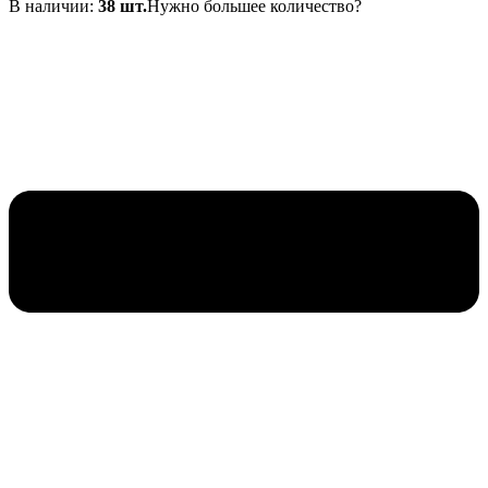
составляла
В наличии:
520₽.
38 шт.
Нужно большее количество?
550₽.