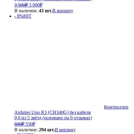
Первоначальная
Текущая
3 500
₽
3 000
₽
цена
цена:
В наличии:
43 шт.
В корзину
составляла
3
- 8%
HIT
3
000₽.
500₽.
Контроллер
Arduino Uno R3 (CH340G) без кабеля
0,0 из 5 звёзд (основано на 0 отзывах)
Первоначальная
Текущая
600
₽
550
₽
цена
цена:
В наличии:
294 шт.
В корзину
составляла