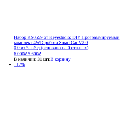
Набор KS0559 от Keyestudio: DIY Программируемый
комплект 4WD робота Smart Car V2.0
0,0 из 5 звёзд (основано на 0 отзывах)
Первоначальная
Текущая
6 000
₽
5 600
₽
цена
цена:
В наличии:
31 шт.
В корзину
составляла
5
- 17%
6
600₽.
000₽.