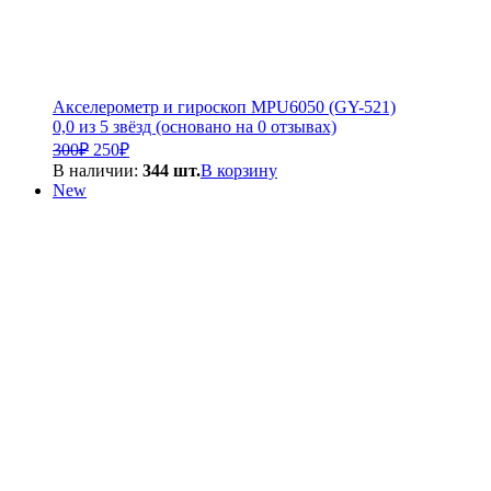
Акселерометр и гироскоп MPU6050 (GY-521)
0,0 из 5 звёзд (основано на 0 отзывах)
Первоначальная
Текущая
300
₽
250
₽
цена
цена:
В наличии:
344 шт.
В корзину
составляла
250₽.
New
300₽.