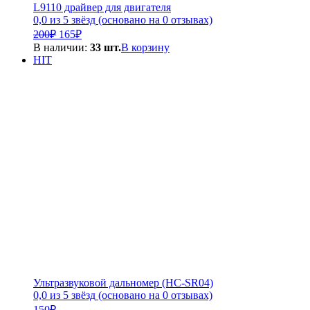
L9110 драйвер для двигателя
0,0 из 5 звёзд (основано на 0 отзывах)
Первоначальная
Текущая
200
₽
165
₽
цена
цена:
В наличии:
33 шт.
В корзину
составляла
165₽.
HIT
200₽.
Ультразвуковой дальномер (HC-SR04)
0,0 из 5 звёзд (основано на 0 отзывах)
150
₽