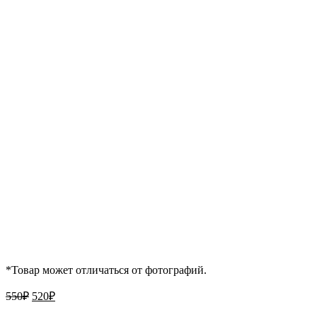
*Товар может отличаться от фотографий.
Первоначальная
Текущая
550
₽
520
₽
цена
цена: