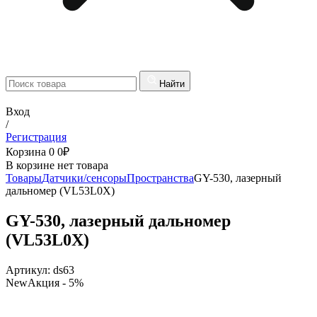
Найти
Вход
/
Регистрация
Корзина
0
0
₽
В корзине нет товара
Товары
Датчики/сенсоры
Пространства
GY-530, лазерный
дальномер (VL53L0X)
GY-530, лазерный дальномер
(VL53L0X)
Артикул:
ds63
New
Акция
- 5%