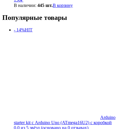
В наличии:
445 шт.
В корзину
Популярные товары
- 14%
HIT
Arduino
starter kit с Arduino Uno (ATmega16U2) с коробкой
0,0 из 5 звёзд (основано на 0 отзывах)