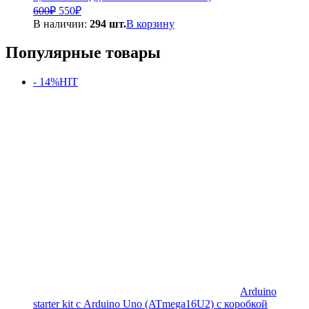
Первоначальная
Текущая
600
₽
550
₽
цена
цена:
В наличии:
294 шт.
В корзину
составляла
550₽.
600₽.
Популярные товары
- 14%
HIT
Arduino
starter kit с Arduino Uno (ATmega16U2) с коробкой