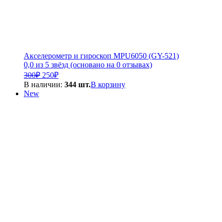
Акселерометр и гироскоп MPU6050 (GY-521)
0,0 из 5 звёзд (основано на 0 отзывах)
Первоначальная
Текущая
300
₽
250
₽
цена
цена:
В наличии:
344 шт.
В корзину
составляла
250₽.
New
300₽.