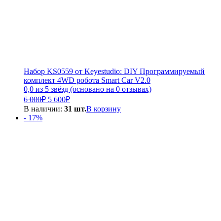
Набор KS0559 от Keyestudio: DIY Программируемый
комплект 4WD робота Smart Car V2.0
0,0 из 5 звёзд (основано на 0 отзывах)
Первоначальная
Текущая
6 000
₽
5 600
₽
цена
цена:
В наличии:
31 шт.
В корзину
составляла
5
- 17%
6
600₽.
000₽.