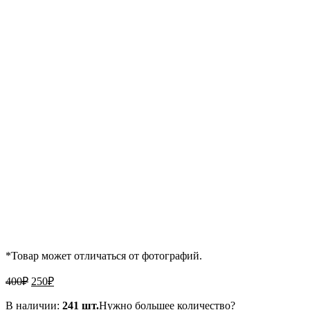
*Товар может отличаться от фотографий.
Первоначальная
Текущая
400
₽
250
₽
цена
цена:
составляла
В наличии:
250₽.
241 шт.
Нужно большее количество?