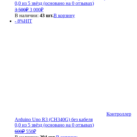
0,0 из 5 звёзд (основано на 0 отзывах)
Первоначальная
Текущая
3 500
₽
3 000
₽
цена
цена:
В наличии:
43 шт.
В корзину
составляла
3
- 8%
HIT
3
000₽.
500₽.
Контроллер
Arduino Uno R3 (CH340G) без кабеля
0,0 из 5 звёзд (основано на 0 отзывах)
Первоначальная
Текущая
600
₽
550
₽
цена
цена: