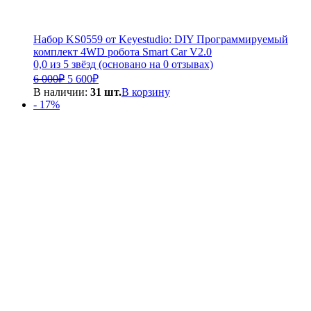
Набор KS0559 от Keyestudio: DIY Программируемый
комплект 4WD робота Smart Car V2.0
0,0 из 5 звёзд (основано на 0 отзывах)
Первоначальная
Текущая
6 000
₽
5 600
₽
цена
цена:
В наличии:
31 шт.
В корзину
составляла
5
- 17%
6
600₽.
000₽.