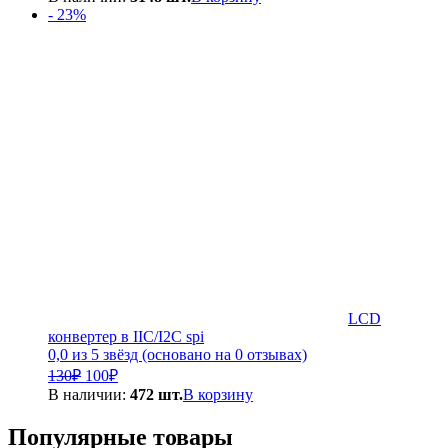
- 23%
LCD
конвертер в IIC/I2C spi
0,0 из 5 звёзд (основано на 0 отзывах)
Первоначальная
Текущая
130
₽
100
₽
цена
цена:
В наличии:
472 шт.
В корзину
составляла
100₽.
130₽.
Популярные товары