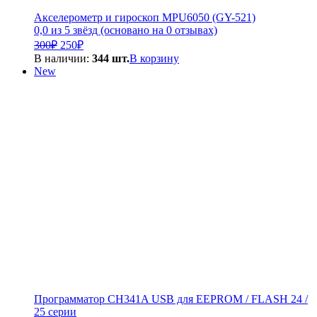
Акселерометр и гироскоп MPU6050 (GY-521)
0,0 из 5 звёзд (основано на 0 отзывах)
Первоначальная
Текущая
300
₽
250
₽
цена
цена:
В наличии:
344 шт.
В корзину
составляла
250₽.
New
300₽.
Программатор CH341A USB для EEPROM / FLASH 24 /
25 серии