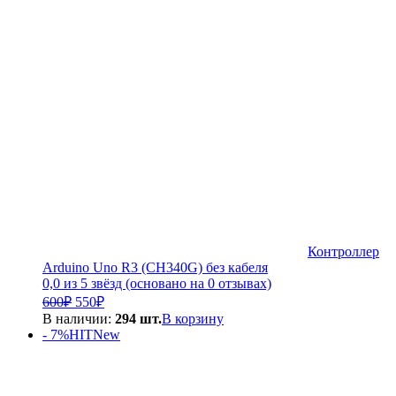
500₽.
Контроллер
Arduino Uno R3 (CH340G) без кабеля
0,0 из 5 звёзд (основано на 0 отзывах)
Первоначальная
Текущая
600
₽
550
₽
цена
цена:
В наличии:
294 шт.
В корзину
составляла
550₽.
- 7%
HIT
New
600₽.