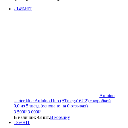
- 14%
HIT
Arduino
starter kit с Arduino Uno (ATmega16U2) с коробкой
0,0 из 5 звёзд (основано на 0 отзывах)
Первоначальная
Текущая
3 500
₽
3 000
₽
цена
цена:
В наличии:
43 шт.
В корзину
составляла
3
- 8%
HIT
3
000₽.