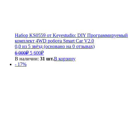
Набор KS0559 от Keyestudio: DIY Программируемый
комплект 4WD робота Smart Car V2.0
0,0 из 5 звёзд (основано на 0 отзывах)
Первоначальная
Текущая
6 000
₽
5 600
₽
цена
цена:
В наличии:
31 шт.
В корзину
составляла
5
- 17%
6
600₽.
000₽.