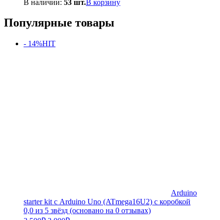
В наличии:
53 шт.
В корзину
Популярные товары
- 14%
HIT
Arduino
starter kit с Arduino Uno (ATmega16U2) с коробкой
0,0 из 5 звёзд (основано на 0 отзывах)
Первоначальная
Текущая