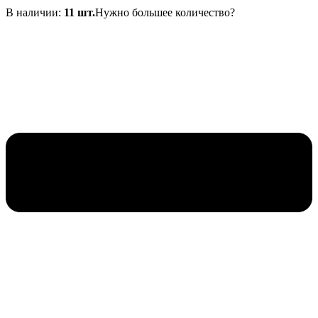
составляла
1
В наличии:
11 шт.
Нужно большее количество?
1
200₽.
764₽.