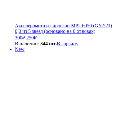
Акселерометр и гироскоп MPU6050 (GY-521)
0,0 из 5 звёзд (основано на 0 отзывах)
Первоначальная
Текущая
300
₽
250
₽
цена
цена:
В наличии:
344 шт.
В корзину
составляла
250₽.
New
300₽.