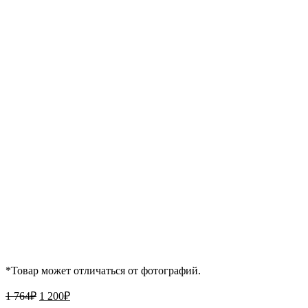
*Товар может отличаться от фотографий.
Первоначальная
Текущая
1 764
₽
1 200
₽
цена
цена: