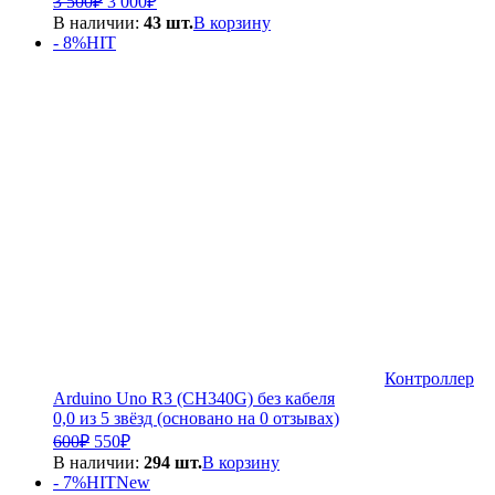
3 500
₽
3 000
₽
цена
цена:
В наличии:
43 шт.
В корзину
составляла
3
- 8%
HIT
3
000₽.
500₽.
Контроллер
Arduino Uno R3 (CH340G) без кабеля
0,0 из 5 звёзд (основано на 0 отзывах)
Первоначальная
Текущая
600
₽
550
₽
цена
цена:
В наличии:
294 шт.
В корзину
составляла
550₽.
- 7%
HIT
New