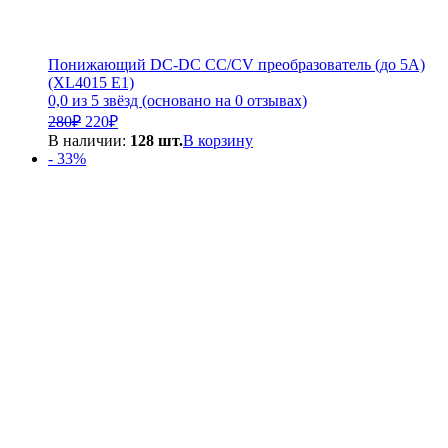
Понижающий DC-DC CC/CV преобразователь (до 5А)
(XL4015 E1)
0,0 из 5 звёзд (основано на 0 отзывах)
Первоначальная
Текущая
280
₽
220
₽
цена
цена:
В наличии:
128 шт.
В корзину
составляла
220₽.
- 33%
280₽.