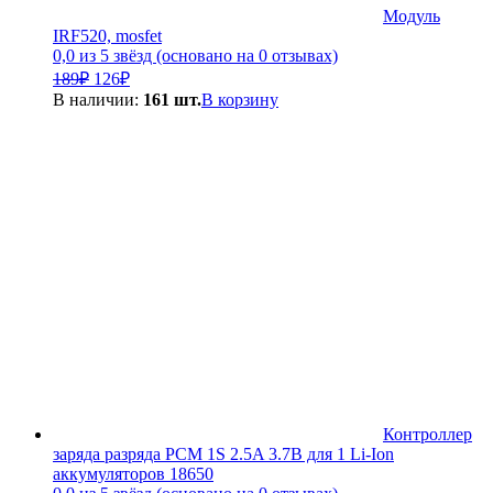
Модуль
IRF520, mosfet
0,0 из 5 звёзд (основано на 0 отзывах)
Первоначальная
Текущая
189
₽
126
₽
цена
цена:
В наличии:
161 шт.
В корзину
составляла
126₽.
189₽.
Контроллер
заряда разряда PCM 1S 2.5A 3.7В для 1 Li-Ion
аккумуляторов 18650