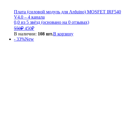
Плата (силовой модуль для Arduino) MOSFET IRF540
V4.0 – 4 канала
0,0 из 5 звёзд (основано на 0 отзывах)
Первоначальная
Текущая
550
₽
450
₽
цена
цена:
В наличии:
108 шт.
В корзину
составляла
450₽.
- 33%
New
550₽.