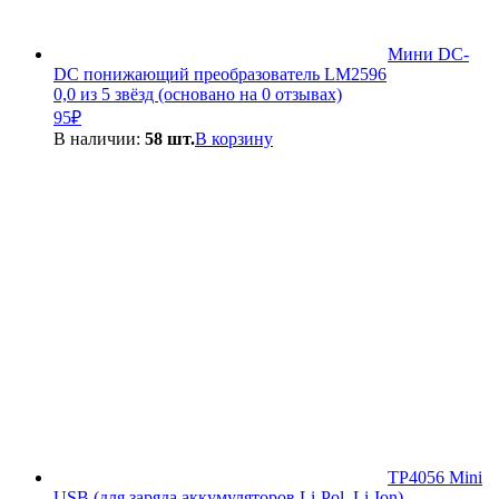
Мини DC-
DC понижающий преобразователь LM2596
0,0 из 5 звёзд (основано на 0 отзывах)
95
₽
В наличии:
58 шт.
В корзину
TP4056 Mini
USB (для заряда аккумуляторов Li-Pol, Li-Ion)