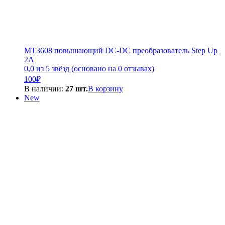
MT3608 повышающий DC-DC преобразователь Step Up
2A
0,0 из 5 звёзд (основано на 0 отзывах)
100
₽
В наличии:
27 шт.
В корзину
New