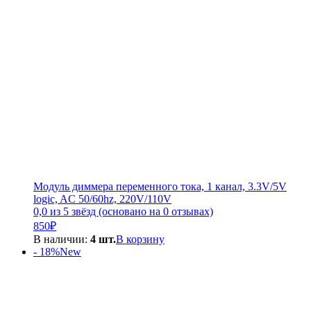
Модуль диммера переменного тока, 1 канал, 3.3V/5V
logic, AC 50/60hz, 220V/110V
0,0 из 5 звёзд (основано на 0 отзывах)
850
₽
В наличии:
4 шт.
В корзину
- 18%
New