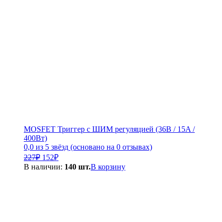
MOSFET Триггер с ШИМ регуляцией (36B / 15A /
400Вт)
0,0 из 5 звёзд (основано на 0 отзывах)
Первоначальная
Текущая
227
₽
152
₽
цена
цена:
В наличии:
140 шт.
В корзину
составляла
152₽.
227₽.