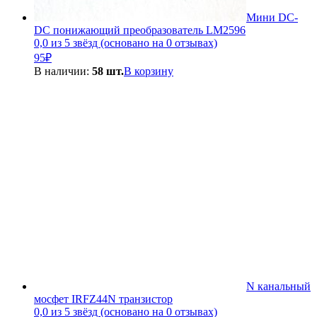
Мини DC-
DC понижающий преобразователь LM2596
0,0 из 5 звёзд (основано на 0 отзывах)
95
₽
В наличии:
58 шт.
В корзину
N канальный
мосфет IRFZ44N транзистор
0,0 из 5 звёзд (основано на 0 отзывах)