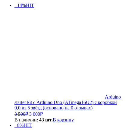
- 14%
HIT
Arduino
starter kit с Arduino Uno (ATmega16U2) с коробкой
0,0 из 5 звёзд (основано на 0 отзывах)
Первоначальная
Текущая
3 500
₽
3 000
₽
цена
цена:
В наличии:
43 шт.
В корзину
составляла
3
- 8%
HIT
3
000₽.