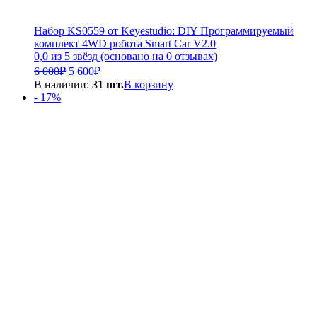
Набор KS0559 от Keyestudio: DIY Программируемый
комплект 4WD робота Smart Car V2.0
0,0 из 5 звёзд (основано на 0 отзывах)
Первоначальная
Текущая
6 000
₽
5 600
₽
цена
цена:
В наличии:
31 шт.
В корзину
составляла
5
- 17%
6
600₽.
000₽.