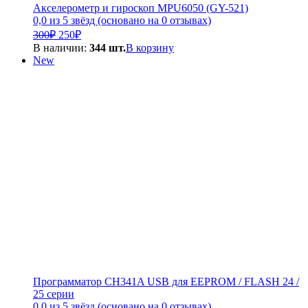
Акселерометр и гироскоп MPU6050 (GY-521)
0,0 из 5 звёзд (основано на 0 отзывах)
Первоначальная
Текущая
300
₽
250
₽
цена
цена:
В наличии:
344 шт.
В корзину
составляла
250₽.
New
300₽.
Программатор CH341A USB для EEPROM / FLASH 24 /
25 серии
0,0 из 5 звёзд (основано на 0 отзывах)