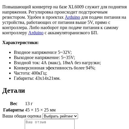
Повышающий конвертер на базе XL6009 служит для поднятия
напряжения. Регулировка происходит подстроечным
резистором. Удобен в проектах
Arduino
для подачи питания на
устройства, работающих от питания выше 5V, прямо с
контроллера. Либо наоборот при подаче питания к самому
контроллеру
Arduino
с аккамуляторанизкого БП.
Характеристики:
Входное напряжени:е 5~32V;
Выходное напряжение: 5~35V;
Входной ток: 4А (макс), 18мА без нагрузки;
Конверсионная эфективность более 94%;
Частота: 400кГц;
Габариты: 43x14x21мм.
Детали
Вес
13 г
Габариты
45 × 15 × 25 мм
Ваша общая оценка