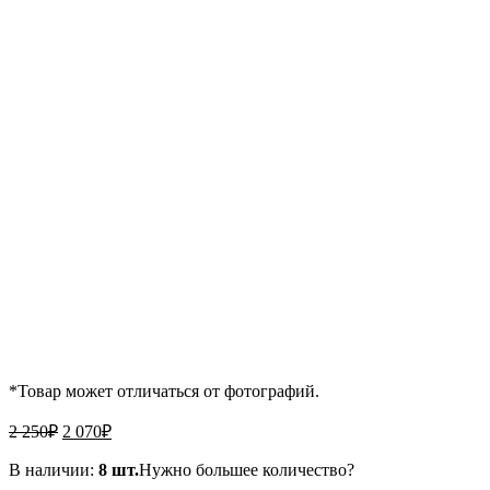
*Товар может отличаться от фотографий.
Первоначальная
Текущая
2 250
₽
2 070
₽
цена
цена:
составляла
2
В наличии:
8 шт.
Нужно большее количество?
2
070₽.