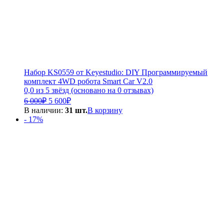
Набор KS0559 от Keyestudio: DIY Программируемый
комплект 4WD робота Smart Car V2.0
0,0 из 5 звёзд (основано на 0 отзывах)
Первоначальная
Текущая
6 000
₽
5 600
₽
цена
цена:
В наличии:
31 шт.
В корзину
составляла
5
- 17%
6
600₽.
000₽.