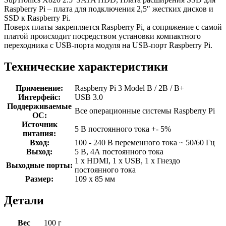
Raspberry Pi – плата для подключения 2,5″ жестких дисков и
SSD к Raspberry Pi.
Поверх платы закрепляется Raspberry Pi, а сопряжение с самой
платой происходит посредством установки компактного
переходника с USB-порта модуля на USB-порт Raspberry Pi.
Технические характеристики
Применение:
Raspberry Pi 3 Model B / 2B / B+
Интерфейс:
USB 3.0
Поддерживаемые
Все операционные системы Raspberry Pi
ОС:
Источник
5 В постоянного тока +- 5%
питания:
Вход:
100 - 240 В переменного тока ~ 50/60 Гц
Выход:
5 В, 4А постоянного тока
1 х HDMI, 1 х USB, 1 х Гнездо
Выходные порты:
постоянного тока
Размер:
109 х 85 мм
Детали
Вес
100 г