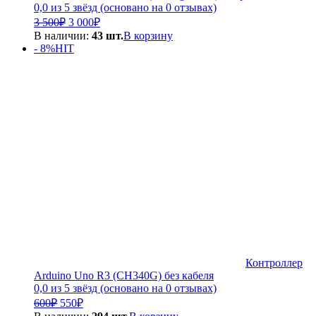
0,0 из 5 звёзд (основано на 0 отзывах)
Первоначальная
Текущая
3 500
₽
3 000
₽
цена
цена:
В наличии:
43 шт.
В корзину
составляла
3
- 8%
HIT
3
000₽.
500₽.
Контроллер
Arduino Uno R3 (CH340G) без кабеля
0,0 из 5 звёзд (основано на 0 отзывах)
Первоначальная
Текущая
600
₽
550
₽
цена
цена: