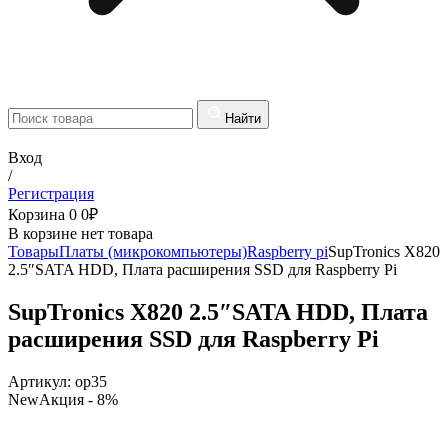
Найти
Вход
/
Регистрация
Корзина
0
0
₽
В корзине нет товара
Товары
Платы (микрокомпьютеры)
Raspberry pi
SupTronics X820
2.5″SATA HDD, Плата расширения SSD для Raspberry Pi
SupTronics X820 2.5″SATA HDD, Плата
расширения SSD для Raspberry Pi
Артикул:
op35
New
Акция
- 8%