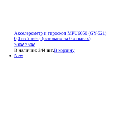
Акселерометр и гироскоп MPU6050 (GY-521)
0,0 из 5 звёзд (основано на 0 отзывах)
Первоначальная
Текущая
300
₽
250
₽
цена
цена:
В наличии:
344 шт.
В корзину
составляла
250₽.
New
300₽.