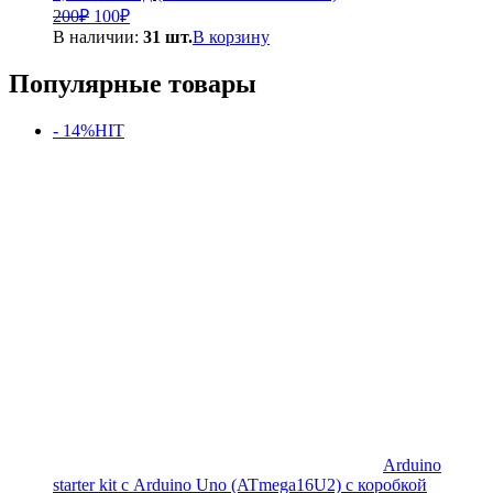
Первоначальная
Текущая
200
₽
100
₽
цена
цена:
В наличии:
31 шт.
В корзину
составляла
100₽.
200₽.
Популярные товары
- 14%
HIT
Arduino
starter kit с Arduino Uno (ATmega16U2) с коробкой