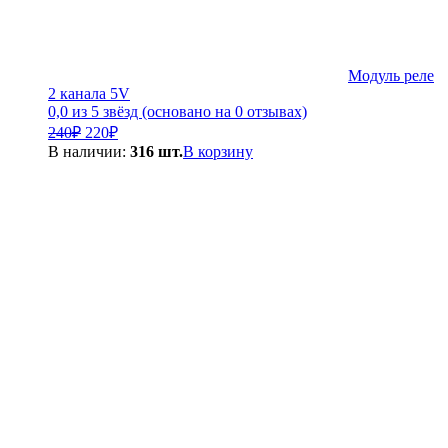
Модуль реле
2 канала 5V
0,0 из 5 звёзд (основано на 0 отзывах)
Первоначальная
Текущая
240
₽
220
₽
цена
цена:
В наличии:
316 шт.
В корзину
составляла
220₽.
240₽.