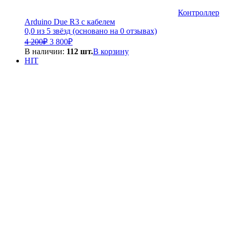
Контроллер
Arduino Due R3 с кабелем
0,0 из 5 звёзд (основано на 0 отзывах)
Первоначальная
Текущая
4 200
₽
3 800
₽
цена
цена:
В наличии:
112 шт.
В корзину
составляла
3
HIT
4
800₽.
200₽.