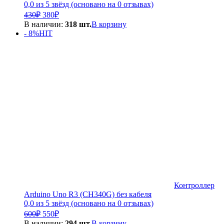
0,0 из 5 звёзд (основано на 0 отзывах)
Первоначальная
Текущая
430
₽
380
₽
цена
цена:
В наличии:
318 шт.
В корзину
составляла
380₽.
- 8%
HIT
430₽.
Контроллер
Arduino Uno R3 (CH340G) без кабеля
0,0 из 5 звёзд (основано на 0 отзывах)
Первоначальная
Текущая
600
₽
550
₽
цена
цена:
В наличии:
294 шт.
В корзину