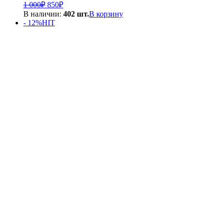
Первоначальная
Текущая
1 000
₽
850
₽
цена
цена:
В наличии:
402 шт.
В корзину
составляла
850₽.
- 12%
HIT
1
000₽.