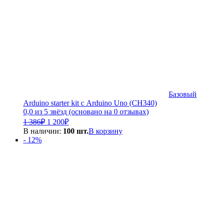
Базовый
Arduino starter kit с Arduino Uno (CH340)
0,0 из 5 звёзд (основано на 0 отзывах)
Первоначальная
Текущая
1 386
₽
1 200
₽
цена
цена:
В наличии:
100 шт.
В корзину
составляла
1
- 12%
1
200₽.
386₽.