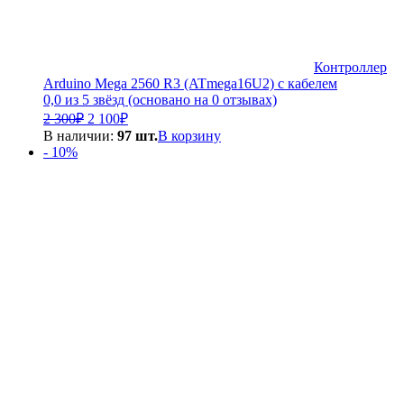
Контроллер
Arduino Mega 2560 R3 (ATmega16U2) с кабелем
0,0 из 5 звёзд (основано на 0 отзывах)
Первоначальная
Текущая
2 300
₽
2 100
₽
цена
цена:
В наличии:
97 шт.
В корзину
составляла
2
- 10%
2
100₽.
300₽.