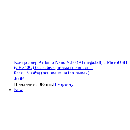
Контроллер Arduino Nano V3.0 (ATmega328) c MicroUSB
(CH340G) без кабеля, ножки не впаяны
0,0 из 5 звёзд (основано на 0 отзывах)
400
₽
В наличии:
106 шт.
В корзину
New