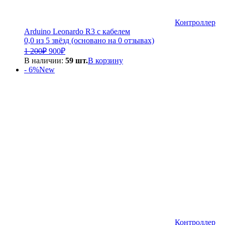
Контроллер
Arduino Leonardo R3 с кабелем
0,0 из 5 звёзд (основано на 0 отзывах)
Первоначальная
Текущая
1 200
₽
900
₽
цена
цена:
В наличии:
59 шт.
В корзину
составляла
900₽.
- 6%
New
1
200₽.
Контроллер