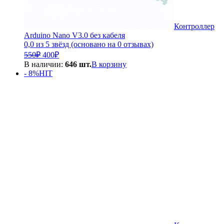
Контроллер
Arduino Nano V3.0 без кабеля
0,0 из 5 звёзд (основано на 0 отзывах)
Первоначальная
Текущая
550
₽
400
₽
цена
цена:
В наличии:
646 шт.
В корзину
составляла
400₽.
- 8%
HIT
550₽.