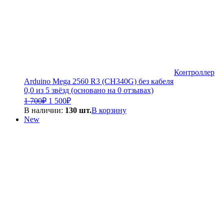
Контроллер
Arduino Mega 2560 R3 (CH340G) без кабеля
0,0 из 5 звёзд (основано на 0 отзывах)
Первоначальная
Текущая
1 700
₽
1 500
₽
цена
цена:
В наличии:
130 шт.
В корзину
составляла
1
New
1
500₽.
700₽.