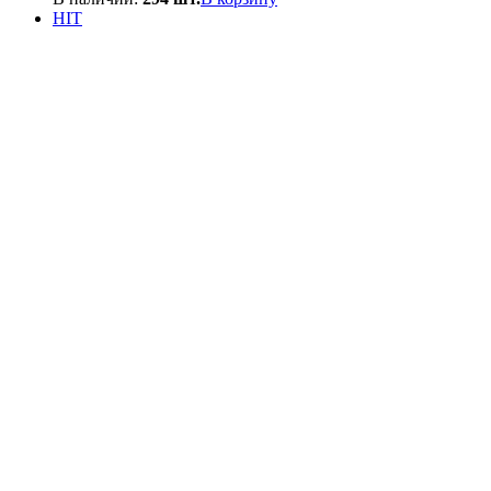
составляла
550₽.
HIT
600₽.