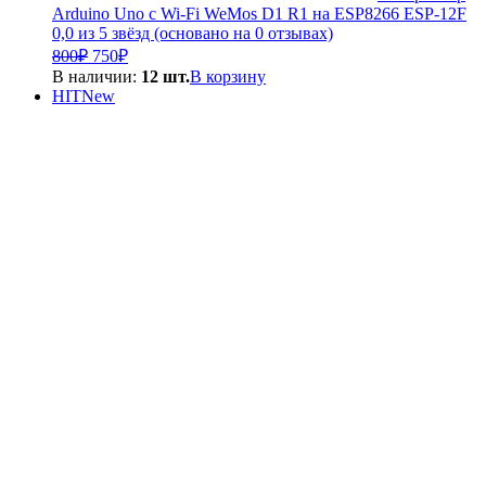
Arduino Uno с Wi-Fi WeMos D1 R1 на ESP8266 ESP-12F
0,0 из 5 звёзд (основано на 0 отзывах)
Первоначальная
Текущая
800
₽
750
₽
цена
цена:
В наличии:
12 шт.
В корзину
составляла
750₽.
HIT
New
800₽.