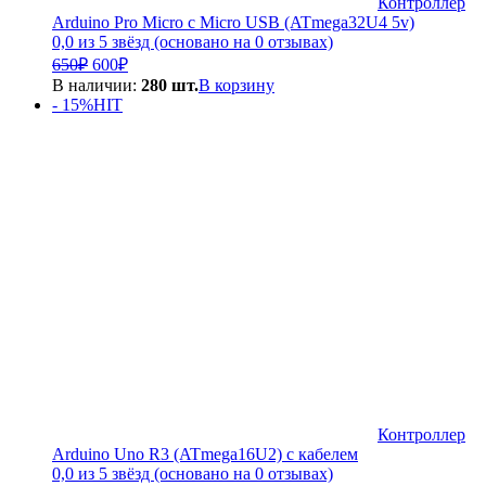
Контроллер
Arduino Pro Micro с Micro USB (ATmega32U4 5v)
0,0 из 5 звёзд (основано на 0 отзывах)
Первоначальная
Текущая
650
₽
600
₽
цена
цена:
В наличии:
280 шт.
В корзину
составляла
600₽.
- 15%
HIT
650₽.
Контроллер
Arduino Uno R3 (ATmega16U2) с кабелем
0,0 из 5 звёзд (основано на 0 отзывах)