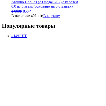
Arduino Uno R3 (ATmega16U2) с кабелем
0,0 из 5 звёзд (основано на 0 отзывах)
Первоначальная
Текущая
1 000
₽
850
₽
цена
цена:
В наличии:
402 шт.
В корзину
составляла
850₽.
1
Популярные товары
000₽.
- 14%
HIT