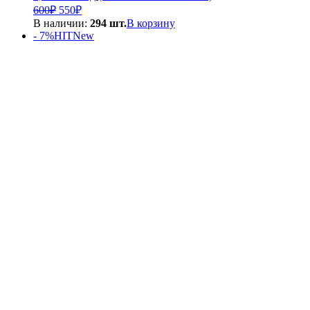
Первоначальная
Текущая
600
₽
550
₽
цена
цена:
В наличии:
294 шт.
В корзину
составляла
550₽.
- 7%
HIT
New
600₽.