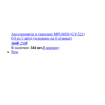
Акселерометр и гироскоп MPU6050 (GY-521)
0,0 из 5 звёзд (основано на 0 отзывах)
Первоначальная
Текущая
300
₽
250
₽
цена
цена:
В наличии:
344 шт.
В корзину
составляла
250₽.
New
300₽.