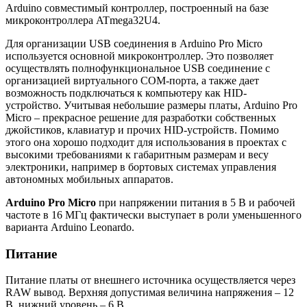
Arduino совместимый контроллер, построенный на базе
микроконтроллера ATmega32U4.
Для организации USB соединения в Arduino Pro Micro
используется основной микроконтроллер. Это позволяет
осуществлять полнофункциональное USB соединение с
организацией виртуального COM-порта, а также дает
возможность подключаться к компьютеру как HID-
устройство. Учитывая небольшие размеры платы, Arduino Pro
Micro – прекрасное решение для разработки собственных
джойстиков, клавиатур и прочих HID-устройств. Помимо
этого она хорошо подходит для использования в проектах с
высокими требованиями к габаритным размерам и весу
электроники, например в бортовых системах управления
автономных мобильных аппаратов.
Arduino Pro Micro
при напряжении питания в 5 В и рабочей
частоте в 16 MГц фактически выступает в роли уменьшенного
варианта Arduino Leonardo.
Питание
Питание платы от внешнего источника осуществляется через
RAW вывод. Верхняя допустимая величина напряжения – 12
В, нижний уровень – 6 В.