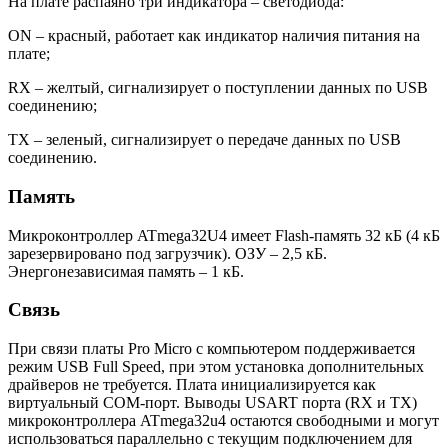
На плате распаяно три индикатора – светодиода:
ON – красный, работает как индикатор наличия питания на
плате;
RX – желтый, сигнализирует о поступлении данных по USB
соединению;
TX – зеленый, сигнализирует о передаче данных по USB
соединению.
Память
Микроконтроллер ATmega32U4 имеет Flash-память 32 кБ (4 кБ
зарезервировано под загрузчик). ОЗУ – 2,5 кБ.
Энергонезависимая память – 1 кБ.
Связь
При связи платы Pro Micro с компьютером поддерживается
режим USB Full Speed, при этом установка дополнительных
драйверов не требуется. Плата инициализируется как
виртуальный COM-порт. Выводы USART порта (RX и ТХ)
микроконтроллера ATmega32u4 остаются свободными и могут
использоваться параллельно с текущим подключением для