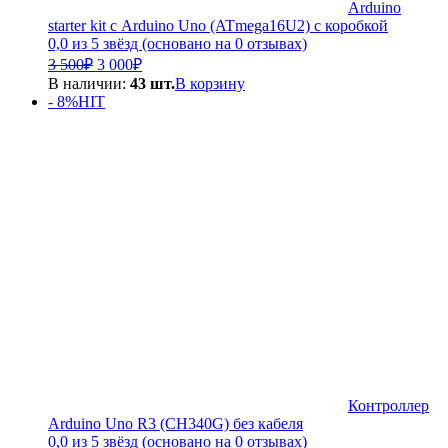
Arduino
starter kit с Arduino Uno (ATmega16U2) с коробкой
0,0 из 5 звёзд (основано на 0 отзывах)
Первоначальная
Текущая
3 500
₽
3 000
₽
цена
цена:
В наличии:
43 шт.
В корзину
составляла
3
- 8%
HIT
3
000₽.
500₽.
Контроллер
Arduino Uno R3 (CH340G) без кабеля
0,0 из 5 звёзд (основано на 0 отзывах)