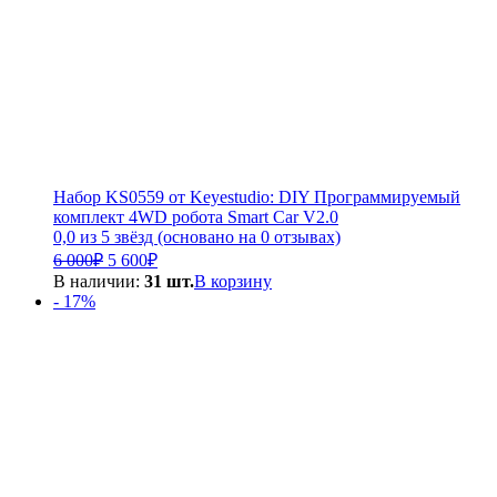
Набор KS0559 от Keyestudio: DIY Программируемый
комплект 4WD робота Smart Car V2.0
0,0 из 5 звёзд (основано на 0 отзывах)
Первоначальная
Текущая
6 000
₽
5 600
₽
цена
цена:
В наличии:
31 шт.
В корзину
составляла
5
- 17%
6
600₽.
000₽.