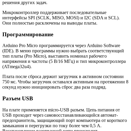
решения других задач.
Микроконтроллер поддерживает последовательные
интерфейсы SPI (SCLK, MISO, MOSI) и I2C (SDA и SCL).
Они полностью расключены на выводы платы.
Программирование
Arduino Pro Micro программируется через Arduino Software
(IDE). В меню программы нужно выбрать соответствующий
тип платы (Pro Micro), выставить номинал рабочего
напряжения и частоты (5 В/16 МГц) и тип микроконтроллера
(ATmega32u4).
Плата после сброса держит загрузчик в активном состоянии
750 мс. Чтобы загрузчик оставался активным на протяжении 8
секунд нужно инициировать сброс два раза подряд.
Разъем USB
На плате применяется micro-USB разъем. Цепь питания от
USB проходит через самовосстанавливающийся автомат-
предохранитель, защищающий порт компьютера от короткого
замыкания и перегрузки по току более чем 0,5 А.
Восстановление разорванной цепи происходит