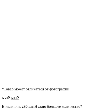
*Товар может отличаться от фотографий.
Первоначальная
Текущая
650
₽
600
₽
цена
цена:
составляла
В наличии:
600₽.
280 шт.
Нужно большее количество?