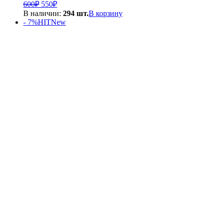
Первоначальная
Текущая
600
₽
550
₽
цена
цена:
В наличии:
294 шт.
В корзину
составляла
550₽.
- 7%
HIT
New
600₽.