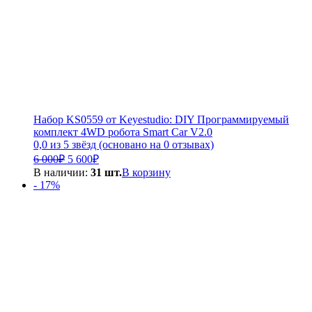
Набор KS0559 от Keyestudio: DIY Программируемый
комплект 4WD робота Smart Car V2.0
0,0 из 5 звёзд (основано на 0 отзывах)
Первоначальная
Текущая
6 000
₽
5 600
₽
цена
цена:
В наличии:
31 шт.
В корзину
составляла
5
- 17%
6
600₽.
000₽.