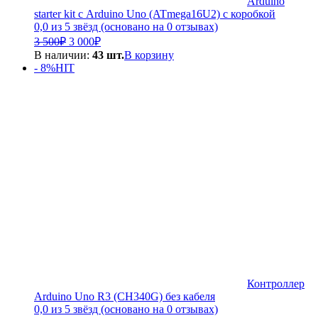
Arduino
starter kit с Arduino Uno (ATmega16U2) с коробкой
0,0 из 5 звёзд (основано на 0 отзывах)
Первоначальная
Текущая
3 500
₽
3 000
₽
цена
цена:
В наличии:
43 шт.
В корзину
составляла
3
- 8%
HIT
3
000₽.
500₽.
Контроллер
Arduino Uno R3 (CH340G) без кабеля
0,0 из 5 звёзд (основано на 0 отзывах)