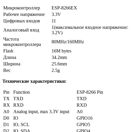
Микроконтроллер
ESP-8266EX
Рабочее напряжение
3.3V
Цифровых входов
11
1(максимальное входное напряжение:
Аналоговый вход
3.2V)
Частота
80MHz/160MHz
микроконтроллера
Flash
16M bytes
Длина
34.2mm
Ширина
25.6mm
Вес
2.5g
Технические характеристики:
Pin
Function
ESP-8266 Pin
TX
TXD
TXD
RX
RXD
RXD
A0
Analog input, max 3.3V input
A0
D0
IO
GPIO16
D1
IO, SCL
GPIO5
D2
IO, SDA
GPIO4