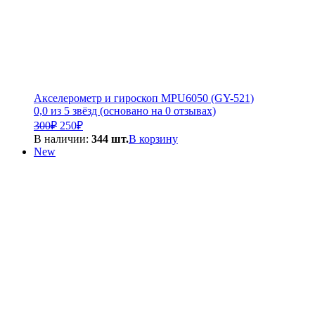
Акселерометр и гироскоп MPU6050 (GY-521)
0,0 из 5 звёзд (основано на 0 отзывах)
Первоначальная
Текущая
300
₽
250
₽
цена
цена:
В наличии:
344 шт.
В корзину
составляла
250₽.
New
300₽.