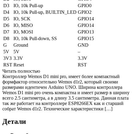
D3
IO, 10k Pull-up
GPIO0
D4
IO, 10k Pull-up, BUILTIN_LED
GPIO2
D5
IO, SCK
GPIO14
D6
IO, MISO
GPIO14
D7
IO, MOSI
GPIO13
D8
IO, 10k Pull-down, SS
GPIO15
G
Ground
GND
5V
5V
–
3V3
3.3V
3.3V
RST
Reset
RST
Читать полностью
Контроллер Wemos D1 mini pro, имеет более компактный
формфактор относительно Wemos d1r2, который своими
размерами идентичен Arduino UNO. Ширина контроллера
Wemos D1 mini pro очень компактна и имеет размер в ширину
всего 2.5 сантиметра, а в длину 3.5 сантиметра. Данная плата
так же работает на контроллере ESP8266EX как и старший
собрат Wemos d1r2. Технические характеристики […]
Детали