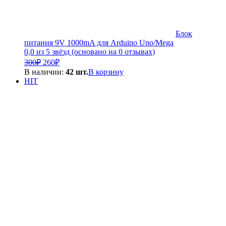
Блок
питания 9V 1000mA для Arduino Uno/Mega
0,0 из 5 звёзд (основано на 0 отзывах)
Первоначальная
Текущая
300
₽
260
₽
цена
цена:
В наличии:
42 шт.
В корзину
составляла
260₽.
HIT
300₽.